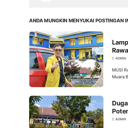
ANDA MUNGKIN MENYUKAI POSTINGAN I
Lamp
Rawas
Beliti
ADMIN
MUSI RA
Muara Be
Duga
Pote
Kabu
ADMIN