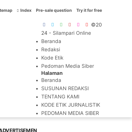
itemap
Index
Pre-sale question
Try it for free
©20
24 -
Silampari Online
Beranda
Redaksi
Kode Etik
Pedoman Media Siber
Halaman
Beranda
SUSUNAN REDAKSI
TENTANG KAMI
KODE ETIK JURNALISTIK
PEDOMAN MEDIA SIBER
ADVERTISEMEN