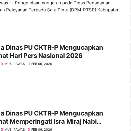
awas — Pengelolaan anggaran pada Dinas Penanaman
an Pelayanan Terpadu Satu Pintu (DPM-PTSP) Kabupaten
la Dinas PU CKTR-P Mengucapkan
at Hari Pers Nasional 2026
MUSI RAWAS
FEB 09, 2026
la Dinas PU CKTR-P Mengucapkan
at Memperingati Isra Miraj Nabi
ammad SAW 2026
MUSI RAWAS
FEB 06, 2026