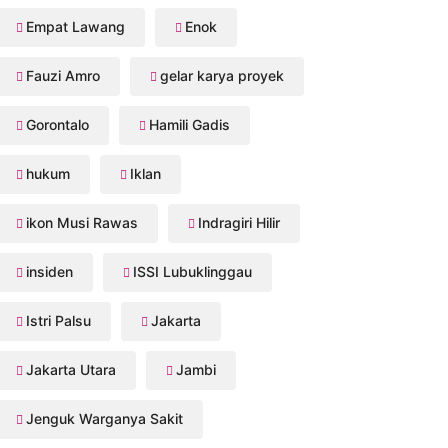
Empat Lawang
Enok
Fauzi Amro
gelar karya proyek
Gorontalo
Hamili Gadis
hukum
Iklan
ikon Musi Rawas
Indragiri Hilir
insiden
ISSI Lubuklinggau
Istri Palsu
Jakarta
Jakarta Utara
Jambi
Jenguk Warganya Sakit