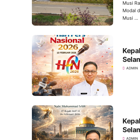
Musi R
Modal d
Musi ...
Kepa
Selam
ADMIN
Kepa
Selam
Muh
ADMIN