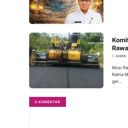
Komi
Rawa
Jemb
ADMIN
Musi Ra
Ratna M
gel...
0 KOMENTAR