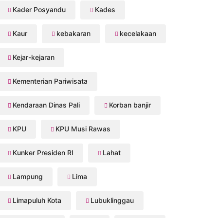
Kader Posyandu
Kades
Kaur
kebakaran
kecelakaan
Kejar-kejaran
Kementerian Pariwisata
Kendaraan Dinas Pali
Korban banjir
KPU
KPU Musi Rawas
Kunker Presiden RI
Lahat
Lampung
Lima
Limapuluh Kota
Lubuklinggau