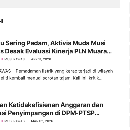
NI
u Sering Padam, Aktivis Muda Musi
 Desak Evaluasi Kinerja PLN Muara
MUSI RAWAS
APR 11, 2026
WAS – Pemadaman listrik yang kerap terjadi di wilayah
liti kembali menuai sorotan tajam. Kali ini, kritik...
an Ketidakefisienan Anggaran dan
nsi Penyimpangan di DPM-PTSP
paten Musi Rawas Jadi Sorotan
MUSI RAWAS
MAR 02, 2026