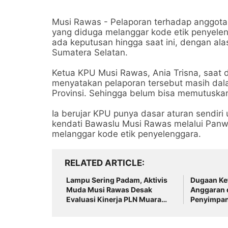
Musi Rawas - Pelaporan terhadap anggot
yang diduga melanggar kode etik penyelen
ada keputusan hingga saat ini, dengan al
Sumatera Selatan.
Ketua KPU Musi Rawas, Ania Trisna, saat 
menyatakan pelaporan tersebut masih dal
Provinsi. Sehingga belum bisa memutuska
Ia berujar KPU punya dasar aturan sendiri
kendati Bawaslu Musi Rawas melalui Panw
melanggar kode etik penyelenggara.
RELATED ARTICLE
Lampu Sering Padam, Aktivis
Dugaan Ket
Muda Musi Rawas Desak
Anggaran 
Evaluasi Kinerja PLN Muara
Penyimpan
Beliti
Kabupaten
Sorotan