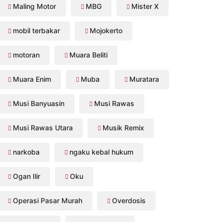
Maling Motor
MBG
Mister X
mobil terbakar
Mojokerto
motoran
Muara Beliti
Muara Enim
Muba
Muratara
Musi Banyuasin
Musi Rawas
Musi Rawas Utara
Musik Remix
narkoba
ngaku kebal hukum
Ogan Ilir
Oku
Operasi Pasar Murah
Overdosis