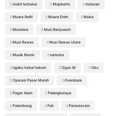
mobil terbakar
Mojokerto
motoran
Muara Beliti
Muara Enim
Muba
Muratara
Musi Banyuasin
Musi Rawas
Musi Rawas Utara
Musik Remix
narkoba
ngaku kebal hukum
Ogan Ilir
Oku
Operasi Pasar Murah
Overdosis
Pagar Alam
Palangkaraya
Palembang
Pali
Panwascam