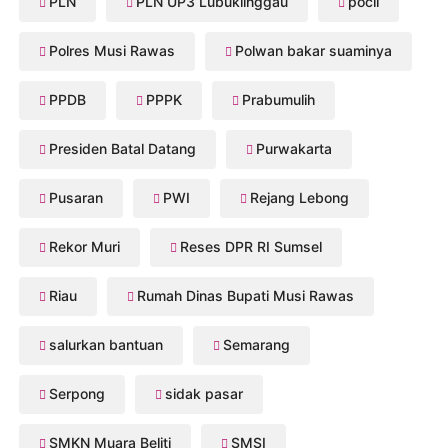
PLN
PLN UP3 Lubuklinggau
pocil
Polres Musi Rawas
Polwan bakar suaminya
PPDB
PPPK
Prabumulih
Presiden Batal Datang
Purwakarta
Pusaran
PWI
Rejang Lebong
Rekor Muri
Reses DPR RI Sumsel
Riau
Rumah Dinas Bupati Musi Rawas
salurkan bantuan
Semarang
Serpong
sidak pasar
SMKN Muara Beliti
SMSI