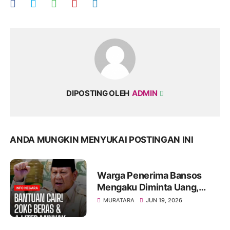
DIPOSTING OLEH
ADMIN
ANDA MUNGKIN MENYUKAI POSTINGAN INI
Warga Penerima Bansos
Mengaku Diminta Uang,
Dugaan Pungli Mengemuka
MURATARA
JUN 19, 2026
di Rupit