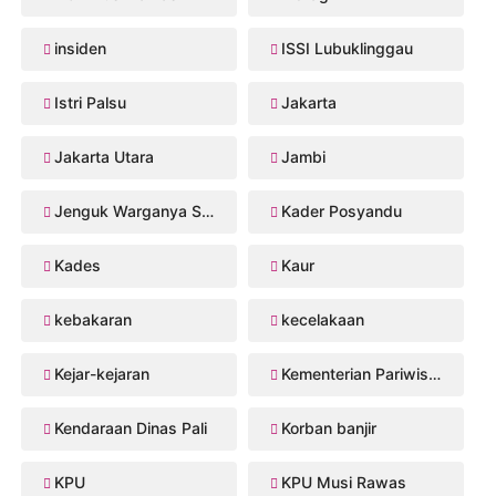
insiden
ISSI Lubuklinggau
Istri Palsu
Jakarta
Jakarta Utara
Jambi
Jenguk Warganya Sakit
Kader Posyandu
Kades
Kaur
kebakaran
kecelakaan
Kejar-kejaran
Kementerian Pariwisata
Kendaraan Dinas Pali
Korban banjir
KPU
KPU Musi Rawas