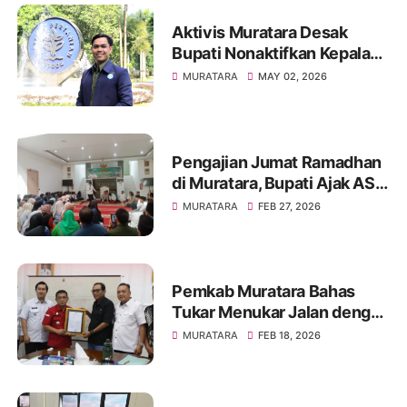
Aktivis Muratara Desak
Bupati Nonaktifkan Kepala
BKPSDM Usai OTT, Ada
MURATARA
MAY 02, 2026
Uang Tunai Diamankan
Polisi
Pengajian Jumat Ramadhan
di Muratara, Bupati Ajak ASN
Perbanyak Sedekah
MURATARA
FEB 27, 2026
Pemkab Muratara Bahas
Tukar Menukar Jalan dengan
PT Triaryani, Prioritaskan
MURATARA
FEB 18, 2026
Akses Masyarakat