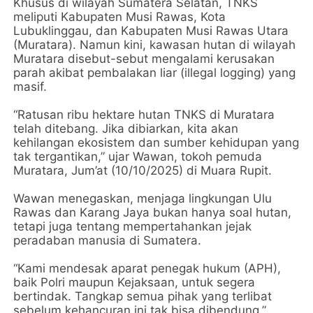
‎Khusus di wilayah Sumatera Selatan, TNKS
meliputi Kabupaten Musi Rawas, Kota
Lubuklinggau, dan Kabupaten Musi Rawas Utara
(Muratara). Namun kini, kawasan hutan di wilayah
Muratara disebut-sebut mengalami kerusakan
parah akibat pembalakan liar (illegal logging) yang
masif.
‎“Ratusan ribu hektare hutan TNKS di Muratara
telah ditebang. Jika dibiarkan, kita akan
kehilangan ekosistem dan sumber kehidupan yang
tak tergantikan,” ujar Wawan, tokoh pemuda
Muratara, Jum’at (10/10/2025) di Muara Rupit.
‎Wawan menegaskan, menjaga lingkungan Ulu
Rawas dan Karang Jaya bukan hanya soal hutan,
tetapi juga tentang mempertahankan jejak
peradaban manusia di Sumatera.
‎“Kami mendesak aparat penegak hukum (APH),
baik Polri maupun Kejaksaan, untuk segera
bertindak. Tangkap semua pihak yang terlibat
sebelum kehancuran ini tak bisa dibendung,”