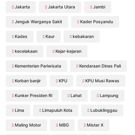
Jakarta
Jakarta Utara
Jambi
Jenguk Warganya Sakit
Kader Posyandu
Kades
Kaur
kebakaran
kecelakaan
Kejar-kejaran
Kementerian Pariwisata
Kendaraan Dinas Pali
Korban banjir
KPU
KPU Musi Rawas
Kunker Presiden RI
Lahat
Lampung
Lima
Limapuluh Kota
Lubuklinggau
Maling Motor
MBG
Mister X