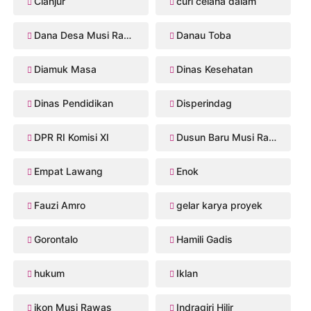
Cianjur
curi celana dalam
Dana Desa Musi Rawas
Danau Toba
Diamuk Masa
Dinas Kesehatan
Dinas Pendidikan
Disperindag
DPR RI Komisi XI
Dusun Baru Musi Rawas
Empat Lawang
Enok
Fauzi Amro
gelar karya proyek
Gorontalo
Hamili Gadis
hukum
Iklan
ikon Musi Rawas
Indragiri Hilir