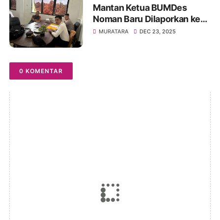
Mantan Ketua BUMDes
Noman Baru Dilaporkan ke
Polres Muratara Terkait
MURATARA
DEC 23, 2025
Dugaan Penjualan Aset
Desa
0 KOMENTAR