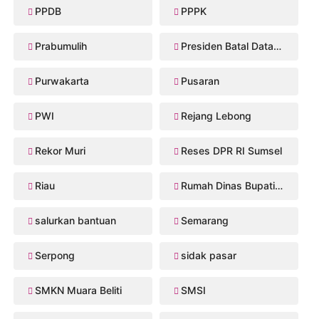
PPDB
PPPK
Prabumulih
Presiden Batal Datang
Purwakarta
Pusaran
PWI
Rejang Lebong
Rekor Muri
Reses DPR RI Sumsel
Riau
Rumah Dinas Bupati Musi Rawas
salurkan bantuan
Semarang
Serpong
sidak pasar
SMKN Muara Beliti
SMSI