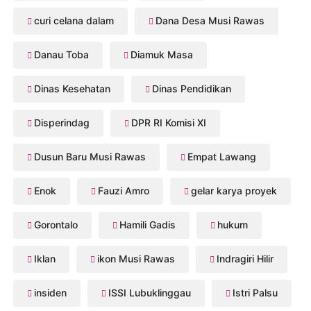
curi celana dalam
Dana Desa Musi Rawas
Danau Toba
Diamuk Masa
Dinas Kesehatan
Dinas Pendidikan
Disperindag
DPR RI Komisi XI
Dusun Baru Musi Rawas
Empat Lawang
Enok
Fauzi Amro
gelar karya proyek
Gorontalo
Hamili Gadis
hukum
Iklan
ikon Musi Rawas
Indragiri Hilir
insiden
ISSI Lubuklinggau
Istri Palsu