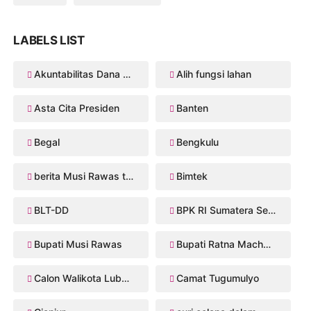
LABELS LIST
Akuntabilitas Dana Desa
Alih fungsi lahan
Asta Cita Presiden
Banten
Begal
Bengkulu
berita Musi Rawas terbaru
Bimtek
BLT-DD
BPK RI Sumatera Selatan
Bupati Musi Rawas
Bupati Ratna Machmud
Calon Walikota Lubuklinggau
Camat Tugumulyo