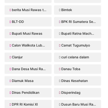
berita Musi Rawas terbaru
Bimtek
BLT-DD
BPK RI Sumatera Selatan
Bupati Musi Rawas
Bupati Ratna Machmud
Calon Walikota Lubuklinggau
Camat Tugumulyo
Cianjur
curi celana dalam
Dana Desa Musi Rawas
Danau Toba
Diamuk Masa
Dinas Kesehatan
Dinas Pendidikan
Disperindag
DPR RI Komisi XI
Dusun Baru Musi Rawas