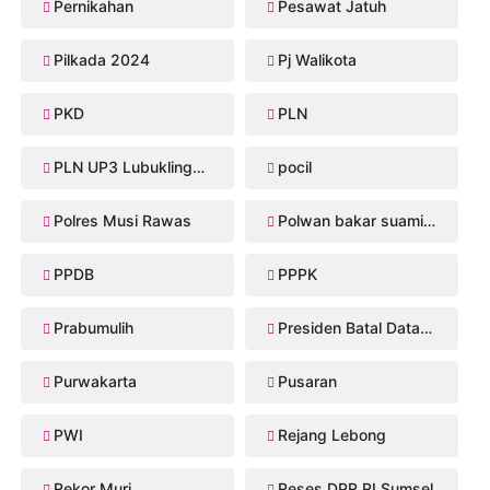
Pernikahan
Pesawat Jatuh
Pilkada 2024
Pj Walikota
PKD
PLN
PLN UP3 Lubuklinggau
pocil
Polres Musi Rawas
Polwan bakar suaminya
PPDB
PPPK
Prabumulih
Presiden Batal Datang
Purwakarta
Pusaran
PWI
Rejang Lebong
Rekor Muri
Reses DPR RI Sumsel