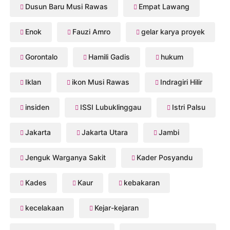
Dusun Baru Musi Rawas
Empat Lawang
Enok
Fauzi Amro
gelar karya proyek
Gorontalo
Hamili Gadis
hukum
Iklan
ikon Musi Rawas
Indragiri Hilir
insiden
ISSI Lubuklinggau
Istri Palsu
Jakarta
Jakarta Utara
Jambi
Jenguk Warganya Sakit
Kader Posyandu
Kades
Kaur
kebakaran
kecelakaan
Kejar-kejaran