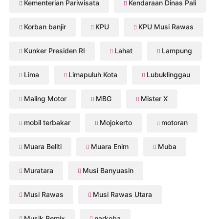
Kementerian Pariwisata
Kendaraan Dinas Pali
Korban banjir
KPU
KPU Musi Rawas
Kunker Presiden RI
Lahat
Lampung
Lima
Limapuluh Kota
Lubuklinggau
Maling Motor
MBG
Mister X
mobil terbakar
Mojokerto
motoran
Muara Beliti
Muara Enim
Muba
Muratara
Musi Banyuasin
Musi Rawas
Musi Rawas Utara
Musik Remix
narkoba