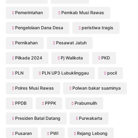
Pemerintahan
Pemkab Musi Rawas
Pengelolaan Dana Desa
peristiwa tragis
Pernikahan
Pesawat Jatuh
Pilkada 2024
Pj Walikota
PKD
PLN
PLN UP3 Lubuklinggau
pocil
Polres Musi Rawas
Polwan bakar suaminya
PPDB
PPPK
Prabumulih
Presiden Batal Datang
Purwakarta
Pusaran
PWI
Rejang Lebong