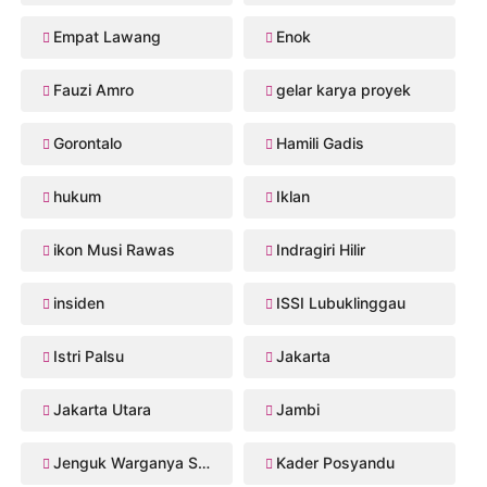
Empat Lawang
Enok
Fauzi Amro
gelar karya proyek
Gorontalo
Hamili Gadis
hukum
Iklan
ikon Musi Rawas
Indragiri Hilir
insiden
ISSI Lubuklinggau
Istri Palsu
Jakarta
Jakarta Utara
Jambi
Jenguk Warganya Sakit
Kader Posyandu