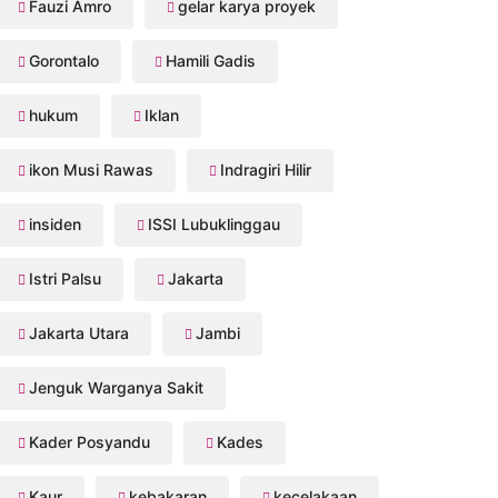
Fauzi Amro
gelar karya proyek
Gorontalo
Hamili Gadis
hukum
Iklan
ikon Musi Rawas
Indragiri Hilir
insiden
ISSI Lubuklinggau
Istri Palsu
Jakarta
Jakarta Utara
Jambi
Jenguk Warganya Sakit
Kader Posyandu
Kades
Kaur
kebakaran
kecelakaan