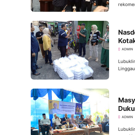
rekomen
Nasde
Kotak
ADMIN
Lubukli
Linggau 
Masy
Duku
ADMIN
Lubukli