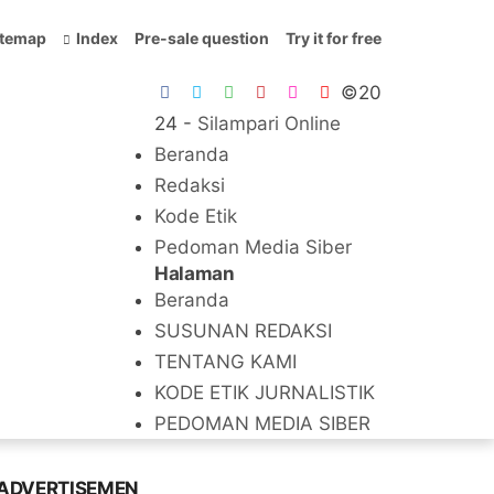
itemap
Index
Pre-sale question
Try it for free
©20
24 -
Silampari Online
Beranda
Redaksi
Kode Etik
Pedoman Media Siber
Halaman
Beranda
SUSUNAN REDAKSI
TENTANG KAMI
KODE ETIK JURNALISTIK
PEDOMAN MEDIA SIBER
ADVERTISEMEN