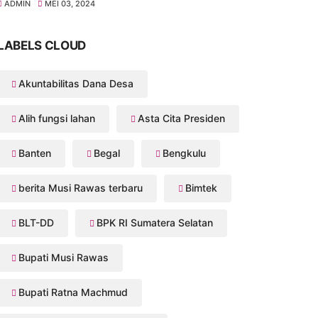
ADMIN
MEI 03, 2024
LABELS CLOUD
Akuntabilitas Dana Desa
Alih fungsi lahan
Asta Cita Presiden
Banten
Begal
Bengkulu
berita Musi Rawas terbaru
Bimtek
BLT-DD
BPK RI Sumatera Selatan
Bupati Musi Rawas
Bupati Ratna Machmud