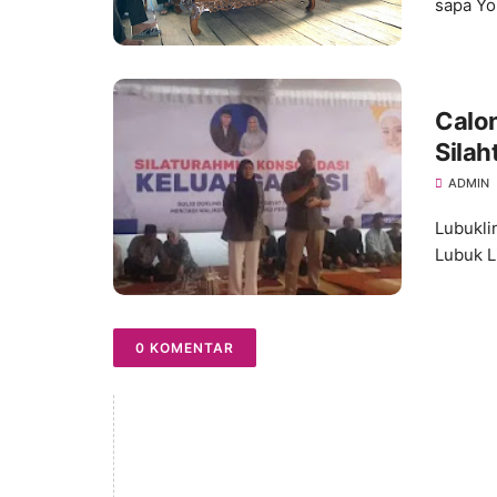
sapa Yo
Calo
Sila
ADMIN
Lubukli
Lubuk L
0 KOMENTAR