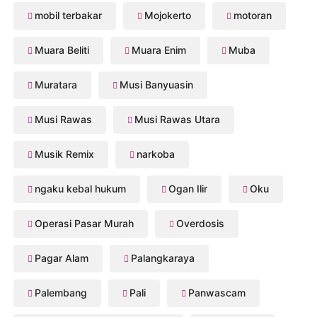
mobil terbakar
Mojokerto
motoran
Muara Beliti
Muara Enim
Muba
Muratara
Musi Banyuasin
Musi Rawas
Musi Rawas Utara
Musik Remix
narkoba
ngaku kebal hukum
Ogan Ilir
Oku
Operasi Pasar Murah
Overdosis
Pagar Alam
Palangkaraya
Palembang
Pali
Panwascam