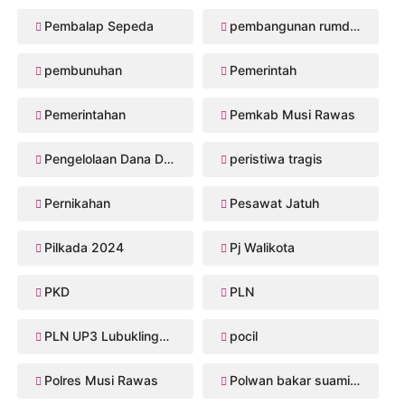
Pembalap Sepeda
pembangunan rumdis Musi Rawas
pembunuhan
Pemerintah
Pemerintahan
Pemkab Musi Rawas
Pengelolaan Dana Desa
peristiwa tragis
Pernikahan
Pesawat Jatuh
Pilkada 2024
Pj Walikota
PKD
PLN
PLN UP3 Lubuklinggau
pocil
Polres Musi Rawas
Polwan bakar suaminya