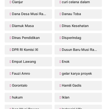
Cianjur
curi celana dalam
Dana Desa Musi Rawas
Danau Toba
Diamuk Masa
Dinas Kesehatan
Dinas Pendidikan
Disperindag
DPR RI Komisi XI
Dusun Baru Musi Rawas
Empat Lawang
Enok
Fauzi Amro
gelar karya proyek
Gorontalo
Hamili Gadis
hukum
Iklan