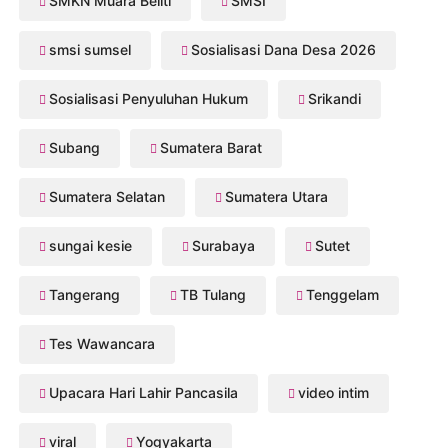
SMKN Muara Beliti
SMSI
smsi sumsel
Sosialisasi Dana Desa 2026
Sosialisasi Penyuluhan Hukum
Srikandi
Subang
Sumatera Barat
Sumatera Selatan
Sumatera Utara
sungai kesie
Surabaya
Sutet
Tangerang
TB Tulang
Tenggelam
Tes Wawancara
Upacara Hari Lahir Pancasila
video intim
viral
Yogyakarta