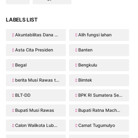
LABELS LIST
Akuntabilitas Dana Desa
Alih fungsi lahan
Asta Cita Presiden
Banten
Begal
Bengkulu
berita Musi Rawas terbaru
Bimtek
BLT-DD
BPK RI Sumatera Selatan
Bupati Musi Rawas
Bupati Ratna Machmud
Calon Walikota Lubuklinggau
Camat Tugumulyo