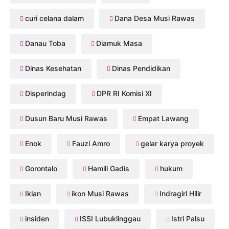
curi celana dalam
Dana Desa Musi Rawas
Danau Toba
Diamuk Masa
Dinas Kesehatan
Dinas Pendidikan
Disperindag
DPR RI Komisi XI
Dusun Baru Musi Rawas
Empat Lawang
Enok
Fauzi Amro
gelar karya proyek
Gorontalo
Hamili Gadis
hukum
Iklan
ikon Musi Rawas
Indragiri Hilir
insiden
ISSI Lubuklinggau
Istri Palsu