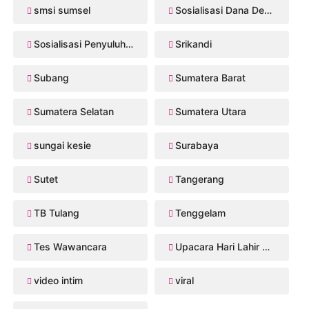
smsi sumsel
Sosialisasi Dana Desa 2026
Sosialisasi Penyuluhan Hukum
Srikandi
Subang
Sumatera Barat
Sumatera Selatan
Sumatera Utara
sungai kesie
Surabaya
Sutet
Tangerang
TB Tulang
Tenggelam
Tes Wawancara
Upacara Hari Lahir Pancasila
video intim
viral