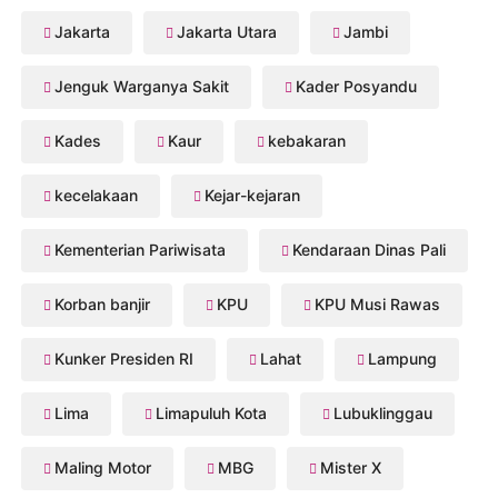
Jakarta
Jakarta Utara
Jambi
Jenguk Warganya Sakit
Kader Posyandu
Kades
Kaur
kebakaran
kecelakaan
Kejar-kejaran
Kementerian Pariwisata
Kendaraan Dinas Pali
Korban banjir
KPU
KPU Musi Rawas
Kunker Presiden RI
Lahat
Lampung
Lima
Limapuluh Kota
Lubuklinggau
Maling Motor
MBG
Mister X