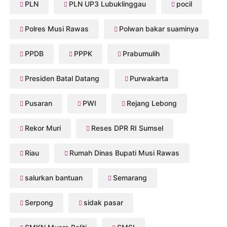
PLN
PLN UP3 Lubuklinggau
pocil
Polres Musi Rawas
Polwan bakar suaminya
PPDB
PPPK
Prabumulih
Presiden Batal Datang
Purwakarta
Pusaran
PWI
Rejang Lebong
Rekor Muri
Reses DPR RI Sumsel
Riau
Rumah Dinas Bupati Musi Rawas
salurkan bantuan
Semarang
Serpong
sidak pasar