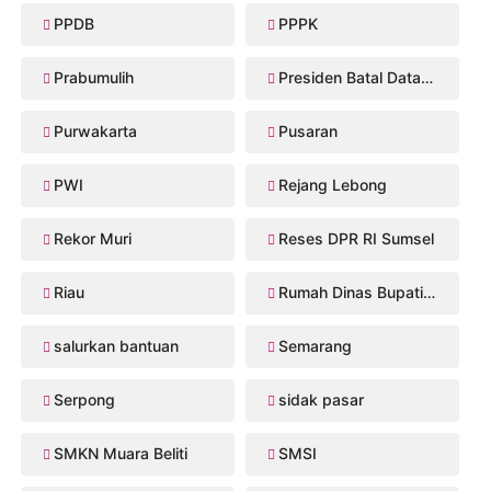
PPDB
PPPK
Prabumulih
Presiden Batal Datang
Purwakarta
Pusaran
PWI
Rejang Lebong
Rekor Muri
Reses DPR RI Sumsel
Riau
Rumah Dinas Bupati Musi Rawas
salurkan bantuan
Semarang
Serpong
sidak pasar
SMKN Muara Beliti
SMSI