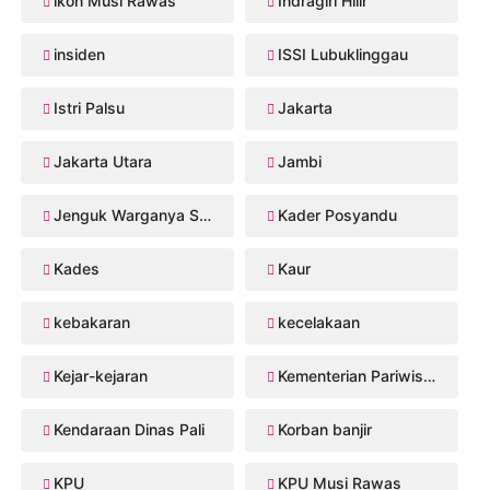
ikon Musi Rawas
Indragiri Hilir
insiden
ISSI Lubuklinggau
Istri Palsu
Jakarta
Jakarta Utara
Jambi
Jenguk Warganya Sakit
Kader Posyandu
Kades
Kaur
kebakaran
kecelakaan
Kejar-kejaran
Kementerian Pariwisata
Kendaraan Dinas Pali
Korban banjir
KPU
KPU Musi Rawas