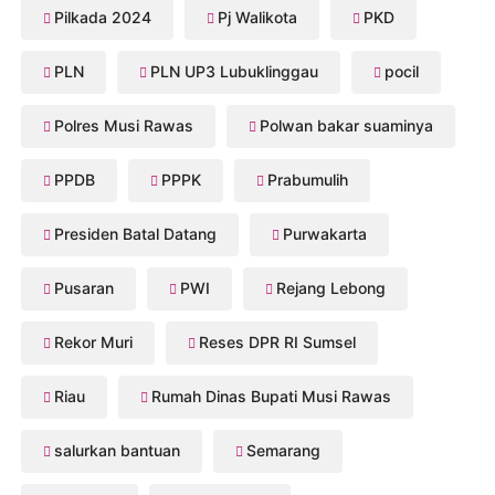
Pilkada 2024
Pj Walikota
PKD
PLN
PLN UP3 Lubuklinggau
pocil
Polres Musi Rawas
Polwan bakar suaminya
PPDB
PPPK
Prabumulih
Presiden Batal Datang
Purwakarta
Pusaran
PWI
Rejang Lebong
Rekor Muri
Reses DPR RI Sumsel
Riau
Rumah Dinas Bupati Musi Rawas
salurkan bantuan
Semarang