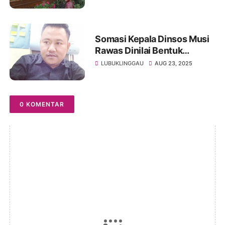
Sumsel Hadir Meriahkan
Somasi Kepala Dinsos Musi
Rawas Dinilai Bentuk
Arogansi, Alumni GMNI Siap
LUBUKLINGGAU
AUG 23, 2025
Pasang Badan
0 KOMENTAR