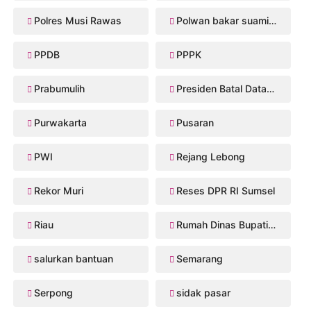
Polres Musi Rawas
Polwan bakar suaminya
PPDB
PPPK
Prabumulih
Presiden Batal Datang
Purwakarta
Pusaran
PWI
Rejang Lebong
Rekor Muri
Reses DPR RI Sumsel
Riau
Rumah Dinas Bupati Musi Rawas
salurkan bantuan
Semarang
Serpong
sidak pasar