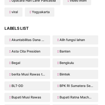
Upacara Hari Lahir Pancasila
video intim
viral
Yogyakarta
LABELS LIST
Akuntabilitas Dana Desa
Alih fungsi lahan
Asta Cita Presiden
Banten
Begal
Bengkulu
berita Musi Rawas terbaru
Bimtek
BLT-DD
BPK RI Sumatera Selatan
Bupati Musi Rawas
Bupati Ratna Machmud