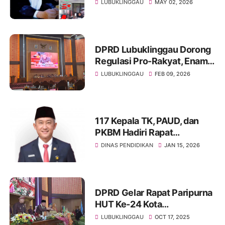
Usut Dugaan Investasi
LUBUKLINGGAU
MAY 02, 2026
Bodong, Desak Pelaku
Segera Ditangkap
DPRD Lubuklinggau Dorong
Regulasi Pro-Rakyat, Enam
Raperda Dibahas dalam
LUBUKLINGGAU
FEB 09, 2026
Rapat Paripurna Bersama
Pemkot
117 Kepala TK, PAUD, dan
PKBM Hadiri Rapat
Pembinaan Disdikbud Lubuk
DINAS PENDIDIKAN
JAN 15, 2026
Linggau
DPRD Gelar Rapat Paripurna
HUT Ke-24 Kota
Lubuklinggau, Gubernur
LUBUKLINGGAU
OCT 17, 2025