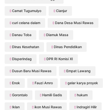
Camat Tugumulyo
Cianjur
curi celana dalam
Dana Desa Musi Rawas
Danau Toba
Diamuk Masa
Dinas Kesehatan
Dinas Pendidikan
Disperindag
DPR RI Komisi XI
Dusun Baru Musi Rawas
Empat Lawang
Enok
Fauzi Amro
gelar karya proyek
Gorontalo
Hamili Gadis
hukum
Iklan
ikon Musi Rawas
Indragiri Hilir