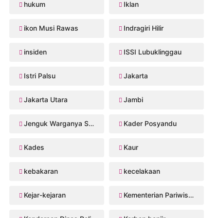
hukum
Iklan
ikon Musi Rawas
Indragiri Hilir
insiden
ISSI Lubuklinggau
Istri Palsu
Jakarta
Jakarta Utara
Jambi
Jenguk Warganya Sakit
Kader Posyandu
Kades
Kaur
kebakaran
kecelakaan
Kejar-kejaran
Kementerian Pariwisata