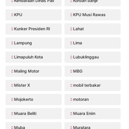
Kendaraan Dinas Pali
Korban banjir
KPU
KPU Musi Rawas
Kunker Presiden RI
Lahat
Lampung
Lima
Limapuluh Kota
Lubuklinggau
Maling Motor
MBG
Mister X
mobil terbakar
Mojokerto
motoran
Muara Beliti
Muara Enim
Muba
Muratara