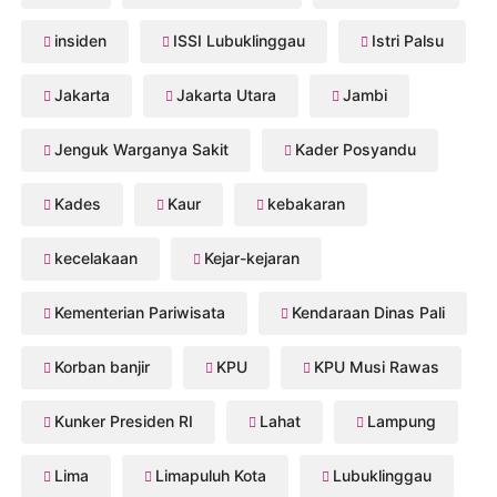
insiden
ISSI Lubuklinggau
Istri Palsu
Jakarta
Jakarta Utara
Jambi
Jenguk Warganya Sakit
Kader Posyandu
Kades
Kaur
kebakaran
kecelakaan
Kejar-kejaran
Kementerian Pariwisata
Kendaraan Dinas Pali
Korban banjir
KPU
KPU Musi Rawas
Kunker Presiden RI
Lahat
Lampung
Lima
Limapuluh Kota
Lubuklinggau