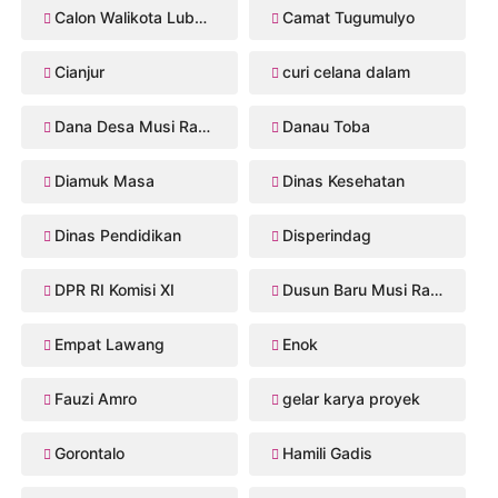
Calon Walikota Lubuklinggau
Camat Tugumulyo
Cianjur
curi celana dalam
Dana Desa Musi Rawas
Danau Toba
Diamuk Masa
Dinas Kesehatan
Dinas Pendidikan
Disperindag
DPR RI Komisi XI
Dusun Baru Musi Rawas
Empat Lawang
Enok
Fauzi Amro
gelar karya proyek
Gorontalo
Hamili Gadis