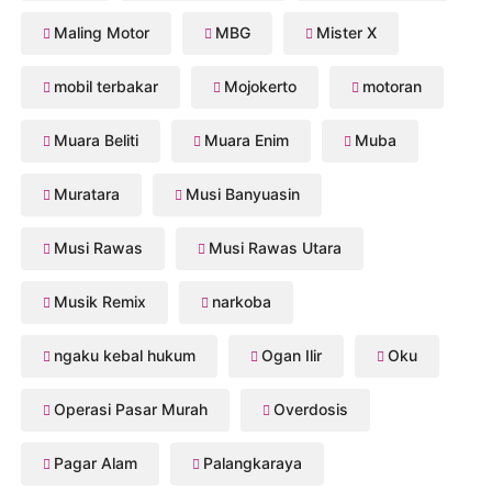
Maling Motor
MBG
Mister X
mobil terbakar
Mojokerto
motoran
Muara Beliti
Muara Enim
Muba
Muratara
Musi Banyuasin
Musi Rawas
Musi Rawas Utara
Musik Remix
narkoba
ngaku kebal hukum
Ogan Ilir
Oku
Operasi Pasar Murah
Overdosis
Pagar Alam
Palangkaraya