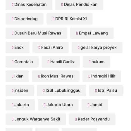
Dinas Kesehatan
Dinas Pendidikan
Disperindag
DPR RI Komisi XI
Dusun Baru Musi Rawas
Empat Lawang
Enok
Fauzi Amro
gelar karya proyek
Gorontalo
Hamili Gadis
hukum
Iklan
ikon Musi Rawas
Indragiri Hilir
insiden
ISSI Lubuklinggau
Istri Palsu
Jakarta
Jakarta Utara
Jambi
Jenguk Warganya Sakit
Kader Posyandu