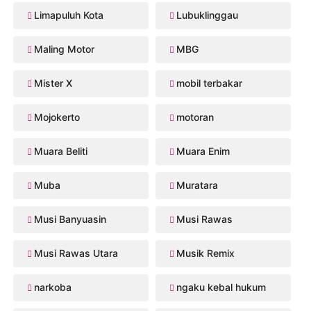
Limapuluh Kota
Lubuklinggau
Maling Motor
MBG
Mister X
mobil terbakar
Mojokerto
motoran
Muara Beliti
Muara Enim
Muba
Muratara
Musi Banyuasin
Musi Rawas
Musi Rawas Utara
Musik Remix
narkoba
ngaku kebal hukum