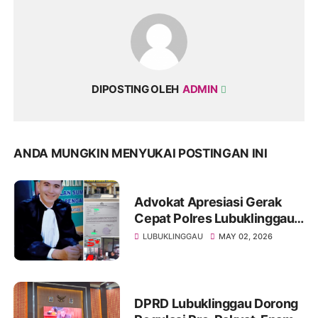
DIPOSTING OLEH
ADMIN
ANDA MUNGKIN MENYUKAI POSTINGAN INI
Advokat Apresiasi Gerak
Cepat Polres Lubuklinggau
Usut Dugaan Investasi
LUBUKLINGGAU
MAY 02, 2026
Bodong, Desak Pelaku
Segera Ditangkap
DPRD Lubuklinggau Dorong