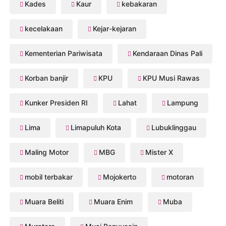
Kades
Kaur
kebakaran
kecelakaan
Kejar-kejaran
Kementerian Pariwisata
Kendaraan Dinas Pali
Korban banjir
KPU
KPU Musi Rawas
Kunker Presiden RI
Lahat
Lampung
Lima
Limapuluh Kota
Lubuklinggau
Maling Motor
MBG
Mister X
mobil terbakar
Mojokerto
motoran
Muara Beliti
Muara Enim
Muba