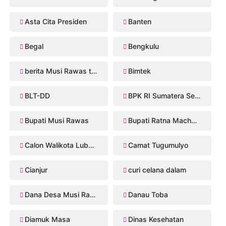
Asta Cita Presiden
Banten
Begal
Bengkulu
berita Musi Rawas terbaru
Bimtek
BLT-DD
BPK RI Sumatera Selatan
Bupati Musi Rawas
Bupati Ratna Machmud
Calon Walikota Lubuklinggau
Camat Tugumulyo
Cianjur
curi celana dalam
Dana Desa Musi Rawas
Danau Toba
Diamuk Masa
Dinas Kesehatan