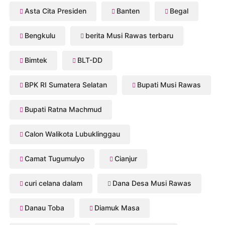
Asta Cita Presiden
Banten
Begal
Bengkulu
berita Musi Rawas terbaru
Bimtek
BLT-DD
BPK RI Sumatera Selatan
Bupati Musi Rawas
Bupati Ratna Machmud
Calon Walikota Lubuklinggau
Camat Tugumulyo
Cianjur
curi celana dalam
Dana Desa Musi Rawas
Danau Toba
Diamuk Masa