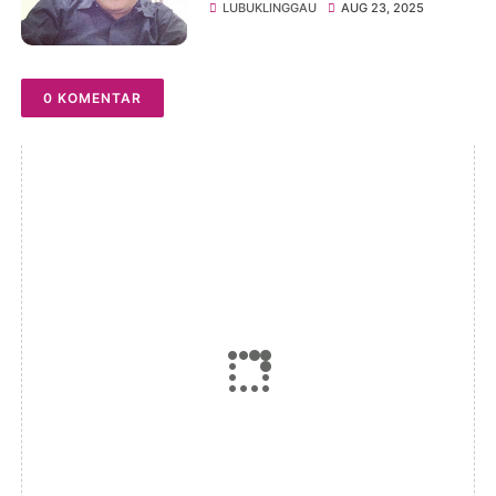
Arogansi, Alumni GMNI Siap
LUBUKLINGGAU
AUG 23, 2025
Pasang Badan
0 KOMENTAR