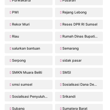
Purwakarta
Pusaran
PWI
Rejang Lebong
Rekor Muri
Reses DPR RI Sumsel
Riau
Rumah Dinas Bupati Musi Rawas
salurkan bantuan
Semarang
Serpong
sidak pasar
SMKN Muara Beliti
SMSI
smsi sumsel
Sosialisasi Dana Desa 2026
Sosialisasi Penyuluhan Hukum
Srikandi
Subang
Sumatera Barat