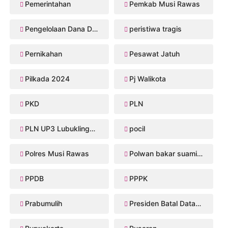
Pemerintahan
Pemkab Musi Rawas
Pengelolaan Dana Desa
peristiwa tragis
Pernikahan
Pesawat Jatuh
Pilkada 2024
Pj Walikota
PKD
PLN
PLN UP3 Lubuklinggau
pocil
Polres Musi Rawas
Polwan bakar suaminya
PPDB
PPPK
Prabumulih
Presiden Batal Datang