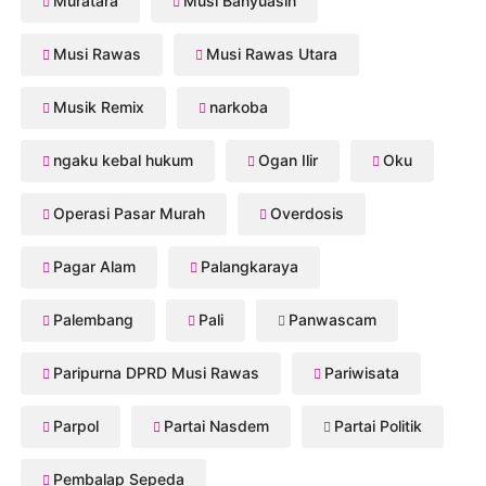
Muratara
Musi Banyuasin
Musi Rawas
Musi Rawas Utara
Musik Remix
narkoba
ngaku kebal hukum
Ogan Ilir
Oku
Operasi Pasar Murah
Overdosis
Pagar Alam
Palangkaraya
Palembang
Pali
Panwascam
Paripurna DPRD Musi Rawas
Pariwisata
Parpol
Partai Nasdem
Partai Politik
Pembalap Sepeda