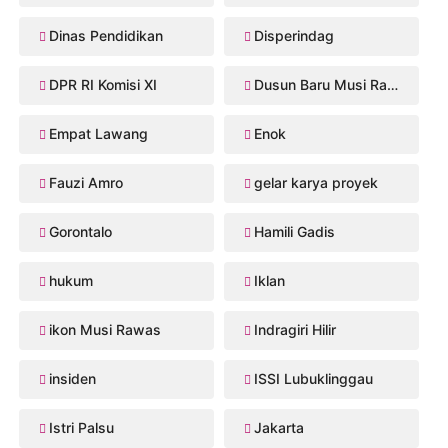
Dinas Pendidikan
Disperindag
DPR RI Komisi XI
Dusun Baru Musi Rawas
Empat Lawang
Enok
Fauzi Amro
gelar karya proyek
Gorontalo
Hamili Gadis
hukum
Iklan
ikon Musi Rawas
Indragiri Hilir
insiden
ISSI Lubuklinggau
Istri Palsu
Jakarta