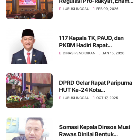
Regulasi Pro-Rakyat, Enam
Raperda Dibahas dalam
LUBUKLINGGAU
FEB 09, 2026
Rapat Paripurna Bersama
Pemkot
117 Kepala TK, PAUD, dan
PKBM Hadiri Rapat
Pembinaan Disdikbud Lubuk
DINAS PENDIDIKAN
JAN 15, 2026
Linggau
DPRD Gelar Rapat Paripurna
HUT Ke-24 Kota
Lubuklinggau, Gubernur
LUBUKLINGGAU
OCT 17, 2025
Sumsel Hadir Meriahkan
Somasi Kepala Dinsos Musi
Rawas Dinilai Bentuk