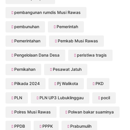
pembangunan rumdis Musi Rawas
pembunuhan
Pemerintah
Pemerintahan
Pemkab Musi Rawas
Pengelolaan Dana Desa
peristiwa tragis
Pernikahan
Pesawat Jatuh
Pilkada 2024
Pj Walikota
PKD
PLN
PLN UP3 Lubuklinggau
pocil
Polres Musi Rawas
Polwan bakar suaminya
PPDB
PPPK
Prabumulih