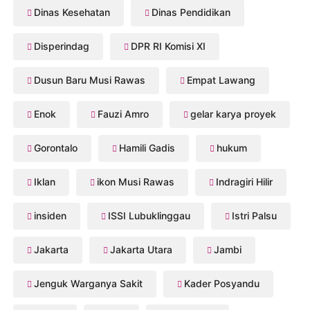
Dinas Kesehatan
Dinas Pendidikan
Disperindag
DPR RI Komisi XI
Dusun Baru Musi Rawas
Empat Lawang
Enok
Fauzi Amro
gelar karya proyek
Gorontalo
Hamili Gadis
hukum
Iklan
ikon Musi Rawas
Indragiri Hilir
insiden
ISSI Lubuklinggau
Istri Palsu
Jakarta
Jakarta Utara
Jambi
Jenguk Warganya Sakit
Kader Posyandu