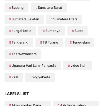
Subang
Sumatera Barat
Sumatera Selatan
Sumatera Utara
sungai kesie
Surabaya
Sutet
Tangerang
TB Tulang
Tenggelam
Tes Wawancara
Upacara Hari Lahir Pancasila
video intim
viral
Yogyakarta
LABELS LIST
Akuntabilitas Dana Desa
Alih fungsi lahan