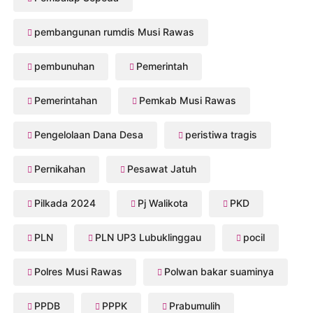
pembangunan rumdis Musi Rawas
pembunuhan
Pemerintah
Pemerintahan
Pemkab Musi Rawas
Pengelolaan Dana Desa
peristiwa tragis
Pernikahan
Pesawat Jatuh
Pilkada 2024
Pj Walikota
PKD
PLN
PLN UP3 Lubuklinggau
pocil
Polres Musi Rawas
Polwan bakar suaminya
PPDB
PPPK
Prabumulih