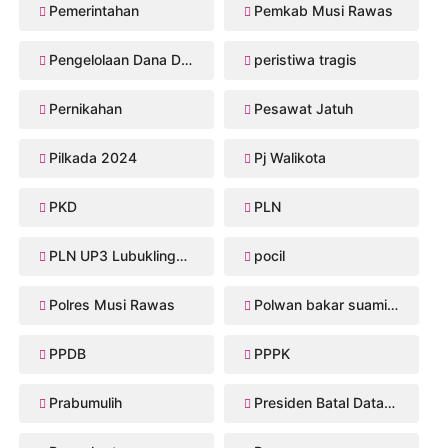
Pemerintahan
Pemkab Musi Rawas
Pengelolaan Dana Desa
peristiwa tragis
Pernikahan
Pesawat Jatuh
Pilkada 2024
Pj Walikota
PKD
PLN
PLN UP3 Lubuklinggau
pocil
Polres Musi Rawas
Polwan bakar suaminya
PPDB
PPPK
Prabumulih
Presiden Batal Datang