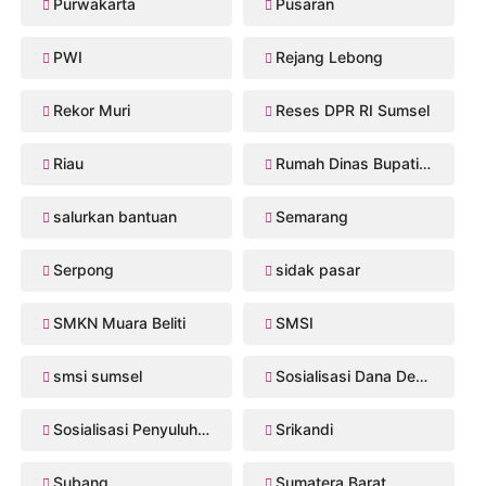
Purwakarta
Pusaran
PWI
Rejang Lebong
Rekor Muri
Reses DPR RI Sumsel
Riau
Rumah Dinas Bupati Musi Rawas
salurkan bantuan
Semarang
Serpong
sidak pasar
SMKN Muara Beliti
SMSI
smsi sumsel
Sosialisasi Dana Desa 2026
Sosialisasi Penyuluhan Hukum
Srikandi
Subang
Sumatera Barat