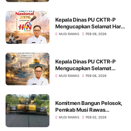
Rawas Jadi Sorotan
Kepala Dinas PU CKTR-P
Mengucapkan Selamat Hari
Pers Nasional 2026
MUSI RAWAS
FEB 09, 2026
Kepala Dinas PU CKTR-P
Mengucapkan Selamat
Memperingati Isra Miraj Nabi
MUSI RAWAS
FEB 06, 2026
Muhammad SAW 2026
Komitmen Bangun Pelosok,
Pemkab Musi Rawas
Rampungkan 15 Proyek
MUSI RAWAS
FEB 02, 2026
Jalan dan Jembatan