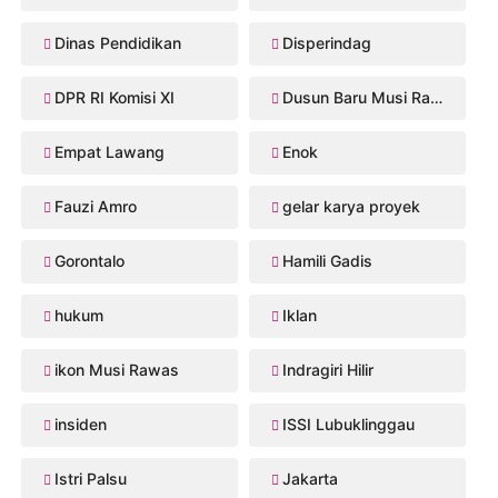
Dinas Pendidikan
Disperindag
DPR RI Komisi XI
Dusun Baru Musi Rawas
Empat Lawang
Enok
Fauzi Amro
gelar karya proyek
Gorontalo
Hamili Gadis
hukum
Iklan
ikon Musi Rawas
Indragiri Hilir
insiden
ISSI Lubuklinggau
Istri Palsu
Jakarta