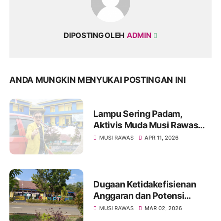
DIPOSTING OLEH
ADMIN
ANDA MUNGKIN MENYUKAI POSTINGAN INI
Lampu Sering Padam,
Aktivis Muda Musi Rawas
Desak Evaluasi Kinerja PLN
MUSI RAWAS
APR 11, 2026
Muara Beliti
Dugaan Ketidakefisienan
Anggaran dan Potensi
Penyimpangan di DPM-
MUSI RAWAS
MAR 02, 2026
PTSP Kabupaten Musi