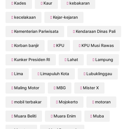
Kades
Kaur
kebakaran
kecelakaan
Kejar-kejaran
Kementerian Pariwisata
Kendaraan Dinas Pali
Korban banjir
KPU
KPU Musi Rawas
Kunker Presiden RI
Lahat
Lampung
Lima
Limapuluh Kota
Lubuklinggau
Maling Motor
MBG
Mister X
mobil terbakar
Mojokerto
motoran
Muara Beliti
Muara Enim
Muba