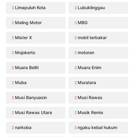
Limapuluh Kota
Lubuklinggau
Maling Motor
MBG
Mister X
mobil terbakar
Mojokerto
motoran
Muara Beliti
Muara Enim
Muba
Muratara
Musi Banyuasin
Musi Rawas
Musi Rawas Utara
Musik Remix
narkoba
ngaku kebal hukum