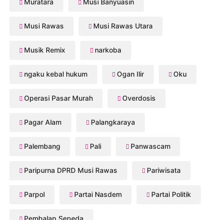
Muratara
Musi Banyuasin
Musi Rawas
Musi Rawas Utara
Musik Remix
narkoba
ngaku kebal hukum
Ogan Ilir
Oku
Operasi Pasar Murah
Overdosis
Pagar Alam
Palangkaraya
Palembang
Pali
Panwascam
Paripurna DPRD Musi Rawas
Pariwisata
Parpol
Partai Nasdem
Partai Politik
Pembalap Sepeda