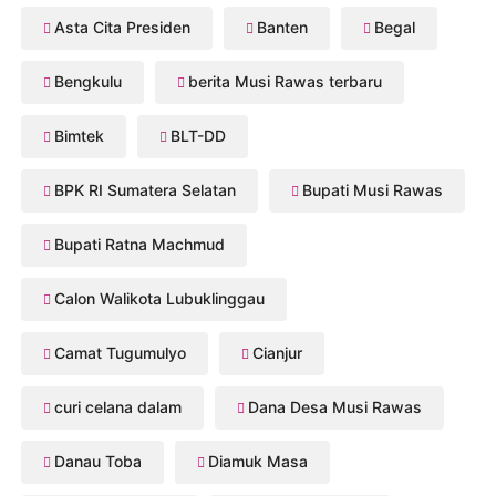
Asta Cita Presiden
Banten
Begal
Bengkulu
berita Musi Rawas terbaru
Bimtek
BLT-DD
BPK RI Sumatera Selatan
Bupati Musi Rawas
Bupati Ratna Machmud
Calon Walikota Lubuklinggau
Camat Tugumulyo
Cianjur
curi celana dalam
Dana Desa Musi Rawas
Danau Toba
Diamuk Masa