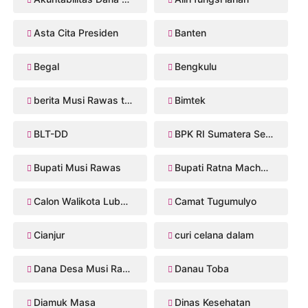
Asta Cita Presiden
Banten
Begal
Bengkulu
berita Musi Rawas terbaru
Bimtek
BLT-DD
BPK RI Sumatera Selatan
Bupati Musi Rawas
Bupati Ratna Machmud
Calon Walikota Lubuklinggau
Camat Tugumulyo
Cianjur
curi celana dalam
Dana Desa Musi Rawas
Danau Toba
Diamuk Masa
Dinas Kesehatan