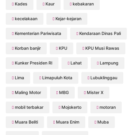
Kades
Kaur
kebakaran
kecelakaan
Kejar-kejaran
Kementerian Pariwisata
Kendaraan Dinas Pali
Korban banjir
KPU
KPU Musi Rawas
Kunker Presiden RI
Lahat
Lampung
Lima
Limapuluh Kota
Lubuklinggau
Maling Motor
MBG
Mister X
mobil terbakar
Mojokerto
motoran
Muara Beliti
Muara Enim
Muba