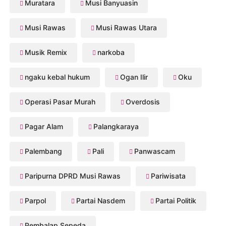
Muratara
Musi Banyuasin
Musi Rawas
Musi Rawas Utara
Musik Remix
narkoba
ngaku kebal hukum
Ogan Ilir
Oku
Operasi Pasar Murah
Overdosis
Pagar Alam
Palangkaraya
Palembang
Pali
Panwascam
Paripurna DPRD Musi Rawas
Pariwisata
Parpol
Partai Nasdem
Partai Politik
Pembalap Sepeda