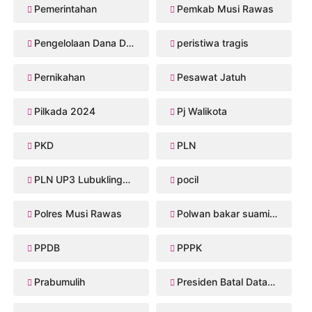
Pemerintahan
Pemkab Musi Rawas
Pengelolaan Dana Desa
peristiwa tragis
Pernikahan
Pesawat Jatuh
Pilkada 2024
Pj Walikota
PKD
PLN
PLN UP3 Lubuklinggau
pocil
Polres Musi Rawas
Polwan bakar suaminya
PPDB
PPPK
Prabumulih
Presiden Batal Datang