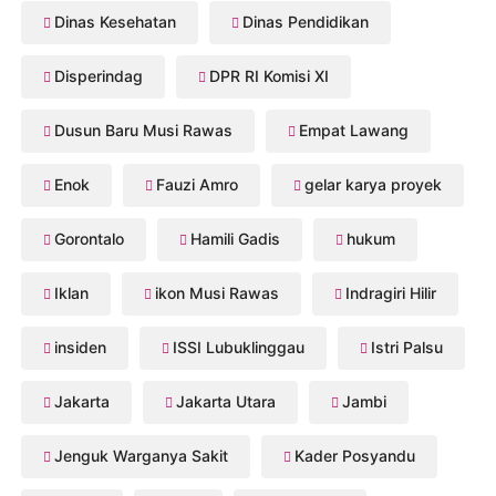
Dinas Kesehatan
Dinas Pendidikan
Disperindag
DPR RI Komisi XI
Dusun Baru Musi Rawas
Empat Lawang
Enok
Fauzi Amro
gelar karya proyek
Gorontalo
Hamili Gadis
hukum
Iklan
ikon Musi Rawas
Indragiri Hilir
insiden
ISSI Lubuklinggau
Istri Palsu
Jakarta
Jakarta Utara
Jambi
Jenguk Warganya Sakit
Kader Posyandu