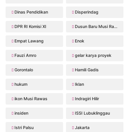
Dinas Pendidikan
Disperindag
DPR RI Komisi XI
Dusun Baru Musi Rawas
Empat Lawang
Enok
Fauzi Amro
gelar karya proyek
Gorontalo
Hamili Gadis
hukum
Iklan
ikon Musi Rawas
Indragiri Hilir
insiden
ISSI Lubuklinggau
Istri Palsu
Jakarta