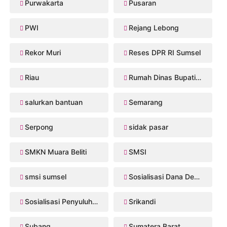
Purwakarta
Pusaran
PWI
Rejang Lebong
Rekor Muri
Reses DPR RI Sumsel
Riau
Rumah Dinas Bupati Musi Rawas
salurkan bantuan
Semarang
Serpong
sidak pasar
SMKN Muara Beliti
SMSI
smsi sumsel
Sosialisasi Dana Desa 2026
Sosialisasi Penyuluhan Hukum
Srikandi
Subang
Sumatera Barat