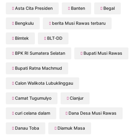
Asta Cita Presiden
Banten
Begal
Bengkulu
berita Musi Rawas terbaru
Bimtek
BLT-DD
BPK RI Sumatera Selatan
Bupati Musi Rawas
Bupati Ratna Machmud
Calon Walikota Lubuklinggau
Camat Tugumulyo
Cianjur
curi celana dalam
Dana Desa Musi Rawas
Danau Toba
Diamuk Masa