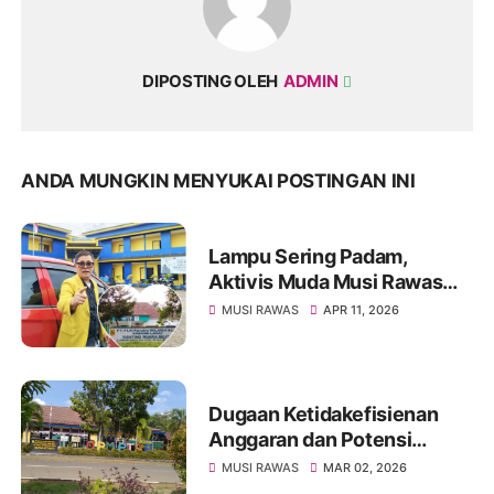
DIPOSTING OLEH
ADMIN
ANDA MUNGKIN MENYUKAI POSTINGAN INI
Lampu Sering Padam,
Aktivis Muda Musi Rawas
Desak Evaluasi Kinerja PLN
MUSI RAWAS
APR 11, 2026
Muara Beliti
Dugaan Ketidakefisienan
Anggaran dan Potensi
Penyimpangan di DPM-
MUSI RAWAS
MAR 02, 2026
PTSP Kabupaten Musi