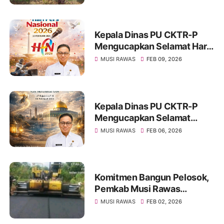
Rawas Jadi Sorotan
Kepala Dinas PU CKTR-P
Mengucapkan Selamat Hari
Pers Nasional 2026
MUSI RAWAS
FEB 09, 2026
Kepala Dinas PU CKTR-P
Mengucapkan Selamat
Memperingati Isra Miraj Nabi
MUSI RAWAS
FEB 06, 2026
Muhammad SAW 2026
Komitmen Bangun Pelosok,
Pemkab Musi Rawas
Rampungkan 15 Proyek
MUSI RAWAS
FEB 02, 2026
Jalan dan Jembatan