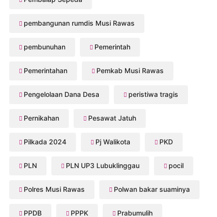
pembangunan rumdis Musi Rawas
pembunuhan
Pemerintah
Pemerintahan
Pemkab Musi Rawas
Pengelolaan Dana Desa
peristiwa tragis
Pernikahan
Pesawat Jatuh
Pilkada 2024
Pj Walikota
PKD
PLN
PLN UP3 Lubuklinggau
pocil
Polres Musi Rawas
Polwan bakar suaminya
PPDB
PPPK
Prabumulih