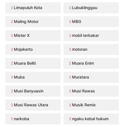
Limapuluh Kota
Lubuklinggau
Maling Motor
MBG
Mister X
mobil terbakar
Mojokerto
motoran
Muara Beliti
Muara Enim
Muba
Muratara
Musi Banyuasin
Musi Rawas
Musi Rawas Utara
Musik Remix
narkoba
ngaku kebal hukum