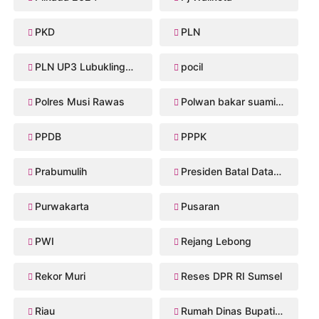
PKD
PLN
PLN UP3 Lubuklinggau
pocil
Polres Musi Rawas
Polwan bakar suaminya
PPDB
PPPK
Prabumulih
Presiden Batal Datang
Purwakarta
Pusaran
PWI
Rejang Lebong
Rekor Muri
Reses DPR RI Sumsel
Riau
Rumah Dinas Bupati Musi Rawas