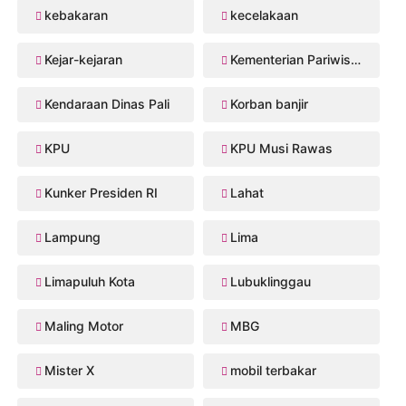
kebakaran
kecelakaan
Kejar-kejaran
Kementerian Pariwisata
Kendaraan Dinas Pali
Korban banjir
KPU
KPU Musi Rawas
Kunker Presiden RI
Lahat
Lampung
Lima
Limapuluh Kota
Lubuklinggau
Maling Motor
MBG
Mister X
mobil terbakar