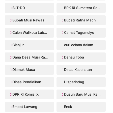
BLT-DD
BPK RI Sumatera Selatan
Bupati Musi Rawas
Bupati Ratna Machmud
Calon Walikota Lubuklinggau
Camat Tugumulyo
Cianjur
curi celana dalam
Dana Desa Musi Rawas
Danau Toba
Diamuk Masa
Dinas Kesehatan
Dinas Pendidikan
Disperindag
DPR RI Komisi XI
Dusun Baru Musi Rawas
Empat Lawang
Enok