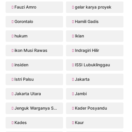
Fauzi Amro
gelar karya proyek
Gorontalo
Hamili Gadis
hukum
Iklan
ikon Musi Rawas
Indragiri Hilir
insiden
ISSI Lubuklinggau
Istri Palsu
Jakarta
Jakarta Utara
Jambi
Jenguk Warganya Sakit
Kader Posyandu
Kades
Kaur