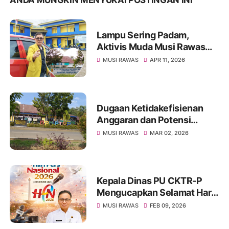
ANDA MUNGKIN MENYUKAI POSTINGAN INI
Lampu Sering Padam,
Aktivis Muda Musi Rawas
Desak Evaluasi Kinerja PLN
MUSI RAWAS
APR 11, 2026
Muara Beliti
Dugaan Ketidakefisienan
Anggaran dan Potensi
Penyimpangan di DPM-
MUSI RAWAS
MAR 02, 2026
PTSP Kabupaten Musi
Rawas Jadi Sorotan
Kepala Dinas PU CKTR-P
Mengucapkan Selamat Hari
Pers Nasional 2026
MUSI RAWAS
FEB 09, 2026