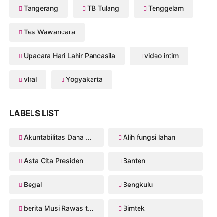
Tangerang
TB Tulang
Tenggelam
Tes Wawancara
Upacara Hari Lahir Pancasila
video intim
viral
Yogyakarta
LABELS LIST
Akuntabilitas Dana Desa
Alih fungsi lahan
Asta Cita Presiden
Banten
Begal
Bengkulu
berita Musi Rawas terbaru
Bimtek