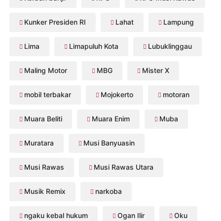
Kunker Presiden RI
Lahat
Lampung
Lima
Limapuluh Kota
Lubuklinggau
Maling Motor
MBG
Mister X
mobil terbakar
Mojokerto
motoran
Muara Beliti
Muara Enim
Muba
Muratara
Musi Banyuasin
Musi Rawas
Musi Rawas Utara
Musik Remix
narkoba
ngaku kebal hukum
Ogan Ilir
Oku