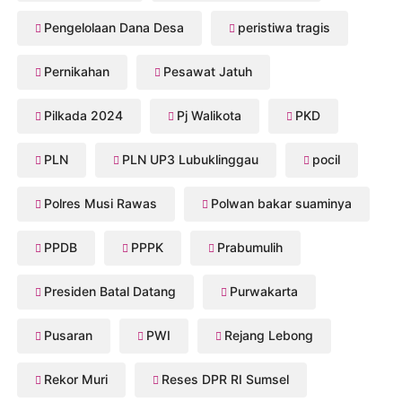
Pengelolaan Dana Desa
peristiwa tragis
Pernikahan
Pesawat Jatuh
Pilkada 2024
Pj Walikota
PKD
PLN
PLN UP3 Lubuklinggau
pocil
Polres Musi Rawas
Polwan bakar suaminya
PPDB
PPPK
Prabumulih
Presiden Batal Datang
Purwakarta
Pusaran
PWI
Rejang Lebong
Rekor Muri
Reses DPR RI Sumsel