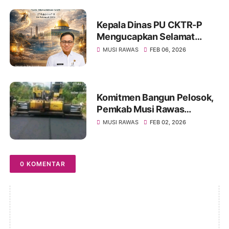
Kepala Dinas PU CKTR-P
Mengucapkan Selamat
Memperingati Isra Miraj Nabi
MUSI RAWAS
FEB 06, 2026
Muhammad SAW 2026
Komitmen Bangun Pelosok,
Pemkab Musi Rawas
Rampungkan 15 Proyek
MUSI RAWAS
FEB 02, 2026
Jalan dan Jembatan
0 KOMENTAR