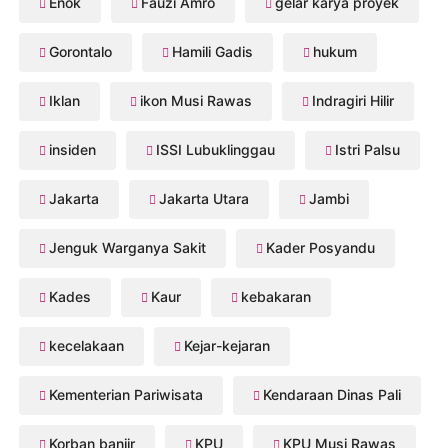
Enok
Fauzi Amro
gelar karya proyek
Gorontalo
Hamili Gadis
hukum
Iklan
ikon Musi Rawas
Indragiri Hilir
insiden
ISSI Lubuklinggau
Istri Palsu
Jakarta
Jakarta Utara
Jambi
Jenguk Warganya Sakit
Kader Posyandu
Kades
Kaur
kebakaran
kecelakaan
Kejar-kejaran
Kementerian Pariwisata
Kendaraan Dinas Pali
Korban banjir
KPU
KPU Musi Rawas