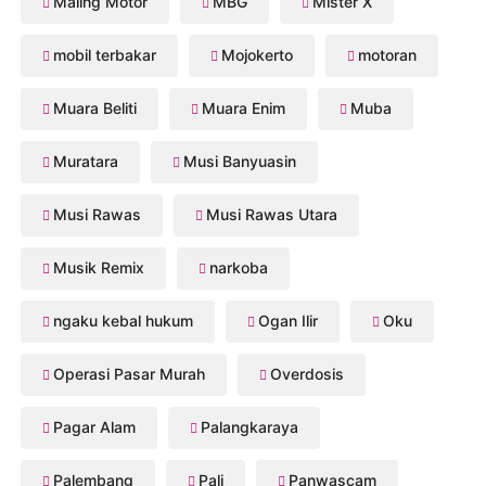
Maling Motor
MBG
Mister X
mobil terbakar
Mojokerto
motoran
Muara Beliti
Muara Enim
Muba
Muratara
Musi Banyuasin
Musi Rawas
Musi Rawas Utara
Musik Remix
narkoba
ngaku kebal hukum
Ogan Ilir
Oku
Operasi Pasar Murah
Overdosis
Pagar Alam
Palangkaraya
Palembang
Pali
Panwascam