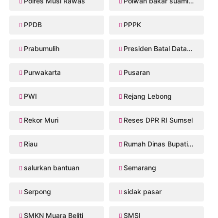
Polres Musi Rawas
Polwan bakar suaminya
PPDB
PPPK
Prabumulih
Presiden Batal Datang
Purwakarta
Pusaran
PWI
Rejang Lebong
Rekor Muri
Reses DPR RI Sumsel
Riau
Rumah Dinas Bupati Musi Rawas
salurkan bantuan
Semarang
Serpong
sidak pasar
SMKN Muara Beliti
SMSI