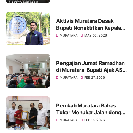
Aktivis Muratara Desak
Bupati Nonaktifkan Kepala
BKPSDM Usai OTT, Ada
MURATARA
MAY 02, 2026
Uang Tunai Diamankan
Polisi
Pengajian Jumat Ramadhan
di Muratara, Bupati Ajak ASN
Perbanyak Sedekah
MURATARA
FEB 27, 2026
Pemkab Muratara Bahas
Tukar Menukar Jalan dengan
PT Triaryani, Prioritaskan
MURATARA
FEB 18, 2026
Akses Masyarakat