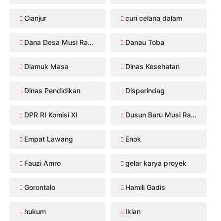
Cianjur
curi celana dalam
Dana Desa Musi Rawas
Danau Toba
Diamuk Masa
Dinas Kesehatan
Dinas Pendidikan
Disperindag
DPR RI Komisi XI
Dusun Baru Musi Rawas
Empat Lawang
Enok
Fauzi Amro
gelar karya proyek
Gorontalo
Hamili Gadis
hukum
Iklan