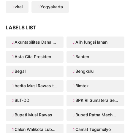
viral
Yogyakarta
LABELS LIST
Akuntabilitas Dana Desa
Alih fungsi lahan
Asta Cita Presiden
Banten
Begal
Bengkulu
berita Musi Rawas terbaru
Bimtek
BLT-DD
BPK RI Sumatera Selatan
Bupati Musi Rawas
Bupati Ratna Machmud
Calon Walikota Lubuklinggau
Camat Tugumulyo