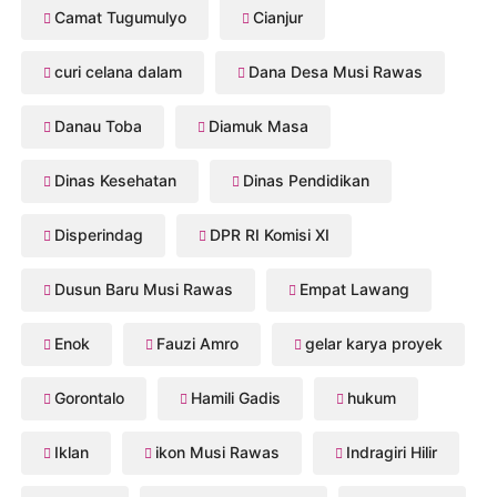
Camat Tugumulyo
Cianjur
curi celana dalam
Dana Desa Musi Rawas
Danau Toba
Diamuk Masa
Dinas Kesehatan
Dinas Pendidikan
Disperindag
DPR RI Komisi XI
Dusun Baru Musi Rawas
Empat Lawang
Enok
Fauzi Amro
gelar karya proyek
Gorontalo
Hamili Gadis
hukum
Iklan
ikon Musi Rawas
Indragiri Hilir