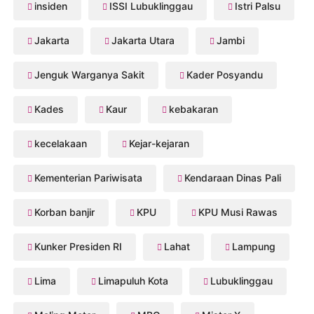
insiden
ISSI Lubuklinggau
Istri Palsu
Jakarta
Jakarta Utara
Jambi
Jenguk Warganya Sakit
Kader Posyandu
Kades
Kaur
kebakaran
kecelakaan
Kejar-kejaran
Kementerian Pariwisata
Kendaraan Dinas Pali
Korban banjir
KPU
KPU Musi Rawas
Kunker Presiden RI
Lahat
Lampung
Lima
Limapuluh Kota
Lubuklinggau