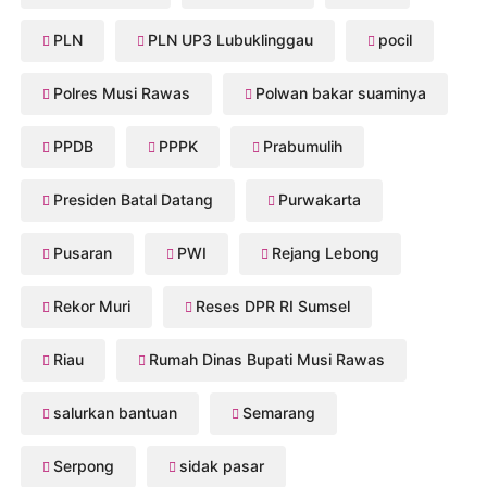
PLN
PLN UP3 Lubuklinggau
pocil
Polres Musi Rawas
Polwan bakar suaminya
PPDB
PPPK
Prabumulih
Presiden Batal Datang
Purwakarta
Pusaran
PWI
Rejang Lebong
Rekor Muri
Reses DPR RI Sumsel
Riau
Rumah Dinas Bupati Musi Rawas
salurkan bantuan
Semarang
Serpong
sidak pasar