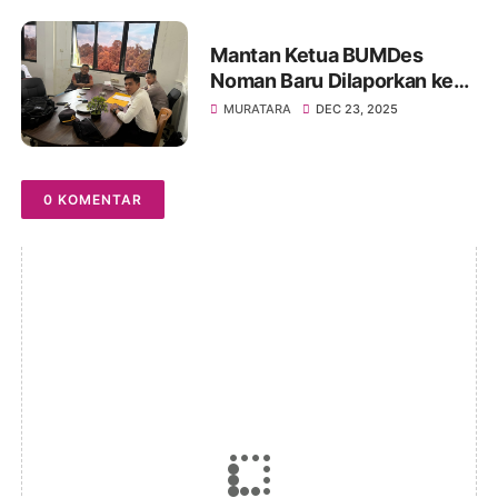
Mantan Ketua BUMDes
Noman Baru Dilaporkan ke
Polres Muratara Terkait
MURATARA
DEC 23, 2025
Dugaan Penjualan Aset
Desa
0 KOMENTAR