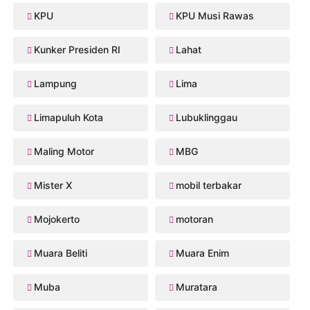
KPU
KPU Musi Rawas
Kunker Presiden RI
Lahat
Lampung
Lima
Limapuluh Kota
Lubuklinggau
Maling Motor
MBG
Mister X
mobil terbakar
Mojokerto
motoran
Muara Beliti
Muara Enim
Muba
Muratara