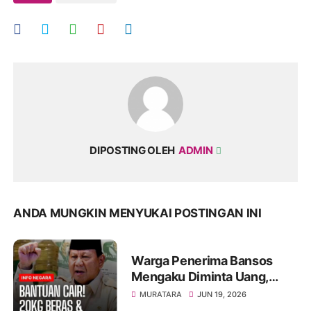
DIPOSTING OLEH
ADMIN
ANDA MUNGKIN MENYUKAI POSTINGAN INI
Warga Penerima Bansos
Mengaku Diminta Uang,
Dugaan Pungli Mengemuka
MURATARA
JUN 19, 2026
di Rupit