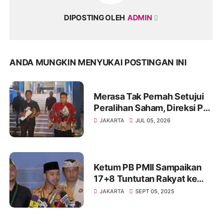
DIPOSTING OLEH
ADMIN
ANDA MUNGKIN MENYUKAI POSTINGAN INI
Merasa Tak Pernah Setujui
Peralihan Saham, Direksi PT
BGAM Tempuh Jalur Hukum
JAKARTA
JUL 05, 2026
Ketum PB PMII Sampaikan
17+8 Tuntutan Rakyat ke
Presiden Prabowo
JAKARTA
SEPT 05, 2025