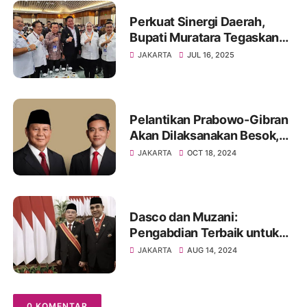
Perkuat Sinergi Daerah,
Bupati Muratara Tegaskan
Komitmen Dukung Agenda
JAKARTA
JUL 16, 2025
Strategis APKASI
Pelantikan Prabowo-Gibran
Akan Dilaksanakan Besok,
Berikut Susunan Kegiatan
JAKARTA
OCT 18, 2024
Pelantikan !!!
Dasco dan Muzani:
Pengabdian Terbaik untuk
Bangsa dan Negara Harus
JAKARTA
AUG 14, 2024
Terus Berlanjut
0 KOMENTAR