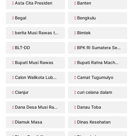
Asta Cita Presiden
Banten
Begal
Bengkulu
berita Musi Rawas terbaru
Bimtek
BLT-DD
BPK RI Sumatera Selatan
Bupati Musi Rawas
Bupati Ratna Machmud
Calon Walikota Lubuklinggau
Camat Tugumulyo
Cianjur
curi celana dalam
Dana Desa Musi Rawas
Danau Toba
Diamuk Masa
Dinas Kesehatan