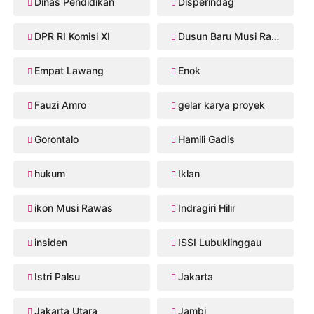
Dinas Pendidikan
Disperindag
DPR RI Komisi XI
Dusun Baru Musi Rawas
Empat Lawang
Enok
Fauzi Amro
gelar karya proyek
Gorontalo
Hamili Gadis
hukum
Iklan
ikon Musi Rawas
Indragiri Hilir
insiden
ISSI Lubuklinggau
Istri Palsu
Jakarta
Jakarta Utara
Jambi