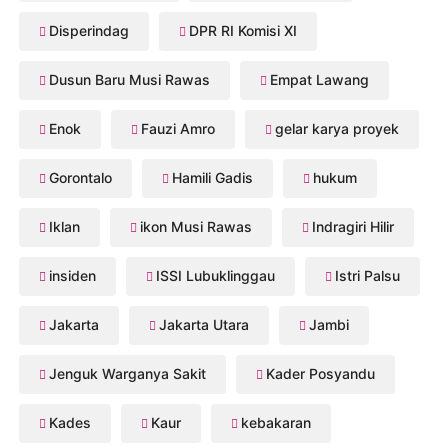
Disperindag
DPR RI Komisi XI
Dusun Baru Musi Rawas
Empat Lawang
Enok
Fauzi Amro
gelar karya proyek
Gorontalo
Hamili Gadis
hukum
Iklan
ikon Musi Rawas
Indragiri Hilir
insiden
ISSI Lubuklinggau
Istri Palsu
Jakarta
Jakarta Utara
Jambi
Jenguk Warganya Sakit
Kader Posyandu
Kades
Kaur
kebakaran