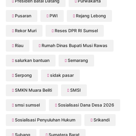
Presiden Batal Datang
Purwakarta
Pusaran
PWI
Rejang Lebong
Rekor Muri
Reses DPR RI Sumsel
Riau
Rumah Dinas Bupati Musi Rawas
salurkan bantuan
Semarang
Serpong
sidak pasar
SMKN Muara Beliti
SMSI
smsi sumsel
Sosialisasi Dana Desa 2026
Sosialisasi Penyuluhan Hukum
Srikandi
Subang
Sumatera Barat