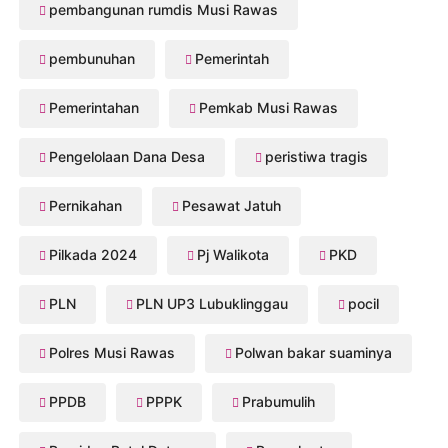
pembangunan rumdis Musi Rawas
pembunuhan
Pemerintah
Pemerintahan
Pemkab Musi Rawas
Pengelolaan Dana Desa
peristiwa tragis
Pernikahan
Pesawat Jatuh
Pilkada 2024
Pj Walikota
PKD
PLN
PLN UP3 Lubuklinggau
pocil
Polres Musi Rawas
Polwan bakar suaminya
PPDB
PPPK
Prabumulih