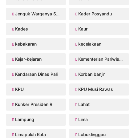
Jenguk Warganya Sakit
Kader Posyandu
Kades
Kaur
kebakaran
kecelakaan
Kejar-kejaran
Kementerian Pariwisata
Kendaraan Dinas Pali
Korban banjir
KPU
KPU Musi Rawas
Kunker Presiden RI
Lahat
Lampung
Lima
Limapuluh Kota
Lubuklinggau