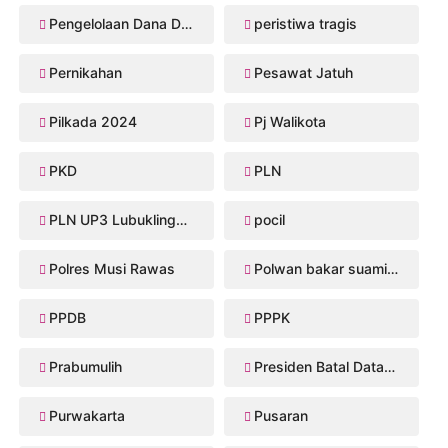
Pengelolaan Dana Desa
peristiwa tragis
Pernikahan
Pesawat Jatuh
Pilkada 2024
Pj Walikota
PKD
PLN
PLN UP3 Lubuklinggau
pocil
Polres Musi Rawas
Polwan bakar suaminya
PPDB
PPPK
Prabumulih
Presiden Batal Datang
Purwakarta
Pusaran