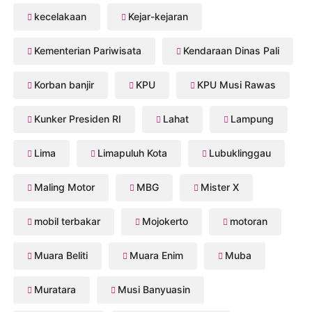
kecelakaan
Kejar-kejaran
Kementerian Pariwisata
Kendaraan Dinas Pali
Korban banjir
KPU
KPU Musi Rawas
Kunker Presiden RI
Lahat
Lampung
Lima
Limapuluh Kota
Lubuklinggau
Maling Motor
MBG
Mister X
mobil terbakar
Mojokerto
motoran
Muara Beliti
Muara Enim
Muba
Muratara
Musi Banyuasin