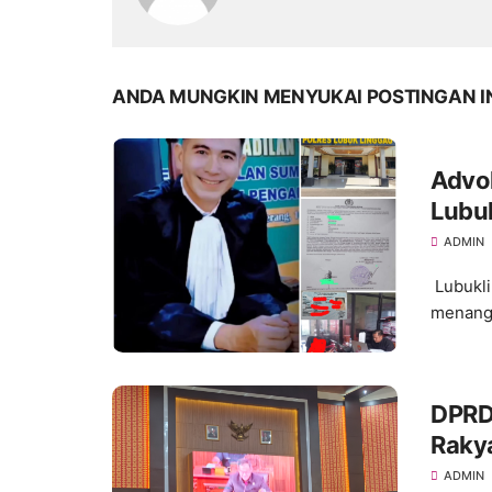
ANDA MUNGKIN MENYUKAI POSTINGAN I
Advok
Lubu
Bodo
ADMIN
Lubukli
menanga
DPRD
Raky
Pari
ADMIN