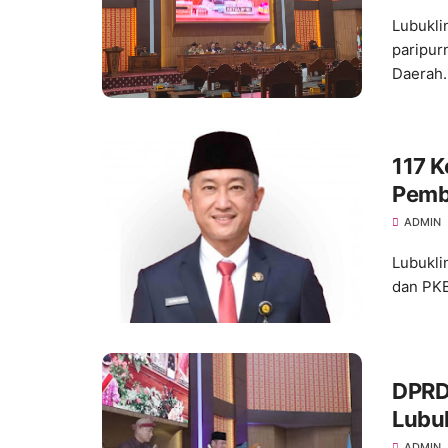
Lubukli
paripur
Daerah..
117 K
Pemb
ADMIN
Lubukli
dan PKB
DPRD
Lubu
ADMIN