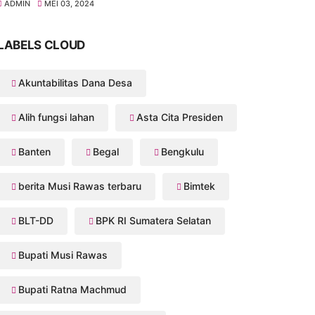
ADMIN
MEI 03, 2024
LABELS CLOUD
Akuntabilitas Dana Desa
Alih fungsi lahan
Asta Cita Presiden
Banten
Begal
Bengkulu
berita Musi Rawas terbaru
Bimtek
BLT-DD
BPK RI Sumatera Selatan
Bupati Musi Rawas
Bupati Ratna Machmud