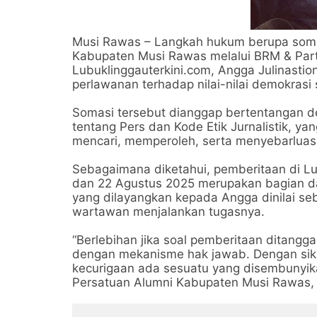
Musi Rawas – Langkah hukum berupa somas
Kabupaten Musi Rawas melalui BRM & Par
Lubuklinggauterkini.com, Angga Julinastio
perlawanan terhadap nilai-nilai demokrasi
Somasi tersebut dianggap bertentangan
tentang Pers dan Kode Etik Jurnalistik, y
mencari, memperoleh, serta menyebarluask
Sebagaimana diketahui, pemberitaan di Lu
dan 22 Agustus 2025 merupakan bagian dari
yang dilayangkan kepada Angga dinilai se
wartawan menjalankan tugasnya.
“Berlebihan jika soal pemberitaan ditang
dengan mekanisme hak jawab. Dengan sikap
kecurigaan ada sesuatu yang disembunyika
Persatuan Alumni Kabupaten Musi Rawas, 