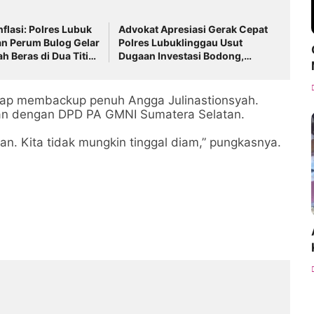
flasi: Polres Lubuk
Advokat Apresiasi Gerak Cepat
an Perum Bulog Gelar
Polres Lubuklinggau Usut
h Beras di Dua Titik
Dugaan Investasi Bodong,
Desak Pelaku Segera Ditangkap
siap membackup penuh Angga Julinastionsyah.
kan dengan DPD PA GMNI Sumatera Selatan.
skan. Kita tidak mungkin tinggal diam,” pungkasnya.