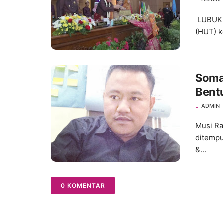
LUBUKL
(HUT) k
Somas
Bent
Bada
ADMIN
Musi Ra
ditempu
&...
0 KOMENTAR