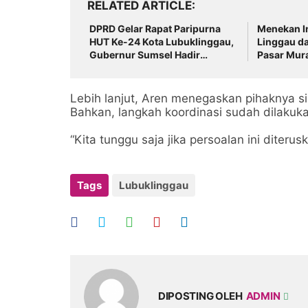
RELATED ARTICLE
DPRD Gelar Rapat Paripurna
Menekan In
HUT Ke-24 Kota Lubuklinggau,
Linggau d
Gubernur Sumsel Hadir
Pasar Mura
Strategis
Lebih lanjut, Aren menegaskan pihaknya 
Bahkan, langkah koordinasi sudah dilaku
“Kita tunggu saja jika persoalan ini diteru
Tags
Lubuklinggau
DIPOSTING OLEH
ADMIN