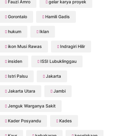
Fauzi Amro
gelar karya proyek
Gorontalo
Hamili Gadis
hukum
Iklan
ikon Musi Rawas
Indragiri Hilir
insiden
ISSI Lubuklinggau
Istri Palsu
Jakarta
Jakarta Utara
Jambi
Jenguk Warganya Sakit
Kader Posyandu
Kades
Kaur
kebakaran
kecelakaan