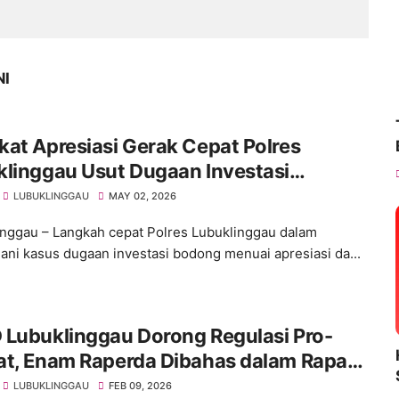
NI
at Apresiasi Gerak Cepat Polres
klinggau Usut Dugaan Investasi
ng, Desak Pelaku Segera Ditangkap
LUBUKLINGGAU
MAY 02, 2026
nggau – Langkah cepat Polres Lubuklinggau dalam
ni kasus dugaan investasi bodong menuai apresiasi da...
 Lubuklinggau Dorong Regulasi Pro-
at, Enam Raperda Dibahas dalam Rapat
purna Bersama Pemkot
LUBUKLINGGAU
FEB 09, 2026