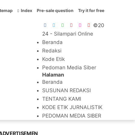
itemap
Index
Pre-sale question
Try it for free
©20
24 -
Silampari Online
Beranda
Redaksi
Kode Etik
Pedoman Media Siber
Halaman
Beranda
SUSUNAN REDAKSI
TENTANG KAMI
KODE ETIK JURNALISTIK
PEDOMAN MEDIA SIBER
ADVERTISEMEN