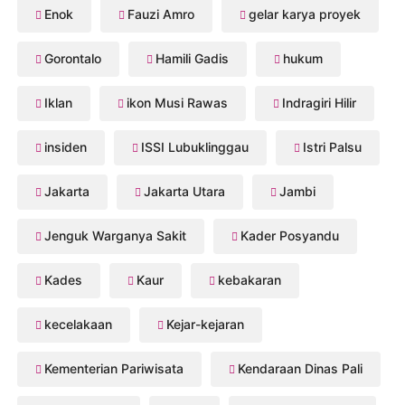
Enok
Fauzi Amro
gelar karya proyek
Gorontalo
Hamili Gadis
hukum
Iklan
ikon Musi Rawas
Indragiri Hilir
insiden
ISSI Lubuklinggau
Istri Palsu
Jakarta
Jakarta Utara
Jambi
Jenguk Warganya Sakit
Kader Posyandu
Kades
Kaur
kebakaran
kecelakaan
Kejar-kejaran
Kementerian Pariwisata
Kendaraan Dinas Pali