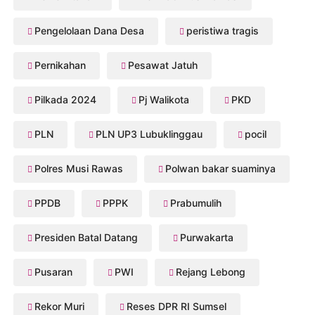
Pengelolaan Dana Desa
peristiwa tragis
Pernikahan
Pesawat Jatuh
Pilkada 2024
Pj Walikota
PKD
PLN
PLN UP3 Lubuklinggau
pocil
Polres Musi Rawas
Polwan bakar suaminya
PPDB
PPPK
Prabumulih
Presiden Batal Datang
Purwakarta
Pusaran
PWI
Rejang Lebong
Rekor Muri
Reses DPR RI Sumsel