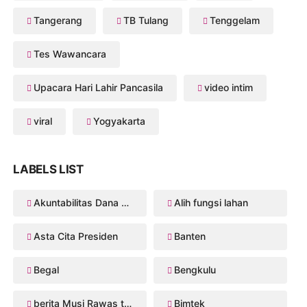
Tangerang
TB Tulang
Tenggelam
Tes Wawancara
Upacara Hari Lahir Pancasila
video intim
viral
Yogyakarta
LABELS LIST
Akuntabilitas Dana Desa
Alih fungsi lahan
Asta Cita Presiden
Banten
Begal
Bengkulu
berita Musi Rawas terbaru
Bimtek