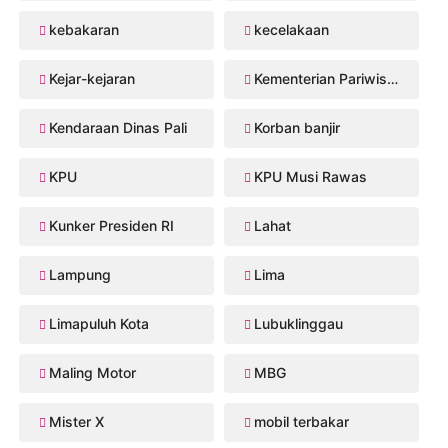
kebakaran
kecelakaan
Kejar-kejaran
Kementerian Pariwisata
Kendaraan Dinas Pali
Korban banjir
KPU
KPU Musi Rawas
Kunker Presiden RI
Lahat
Lampung
Lima
Limapuluh Kota
Lubuklinggau
Maling Motor
MBG
Mister X
mobil terbakar