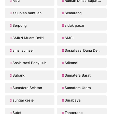
Riau
Rumah Dinas Bupati Musi Rawas
salurkan bantuan
Semarang
Serpong
sidak pasar
SMKN Muara Beliti
SMSI
smsi sumsel
Sosialisasi Dana Desa 2026
Sosialisasi Penyuluhan Hukum
Srikandi
Subang
Sumatera Barat
Sumatera Selatan
Sumatera Utara
sungai kesie
Surabaya
Sutet
Tangerang