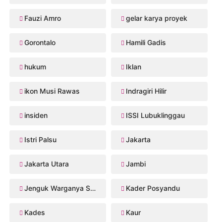
Fauzi Amro
gelar karya proyek
Gorontalo
Hamili Gadis
hukum
Iklan
ikon Musi Rawas
Indragiri Hilir
insiden
ISSI Lubuklinggau
Istri Palsu
Jakarta
Jakarta Utara
Jambi
Jenguk Warganya Sakit
Kader Posyandu
Kades
Kaur