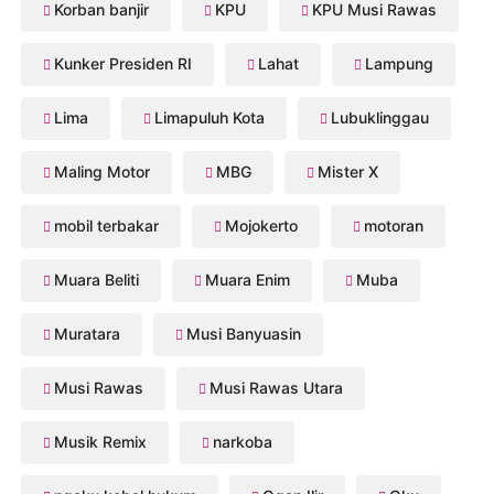
Korban banjir
KPU
KPU Musi Rawas
Kunker Presiden RI
Lahat
Lampung
Lima
Limapuluh Kota
Lubuklinggau
Maling Motor
MBG
Mister X
mobil terbakar
Mojokerto
motoran
Muara Beliti
Muara Enim
Muba
Muratara
Musi Banyuasin
Musi Rawas
Musi Rawas Utara
Musik Remix
narkoba