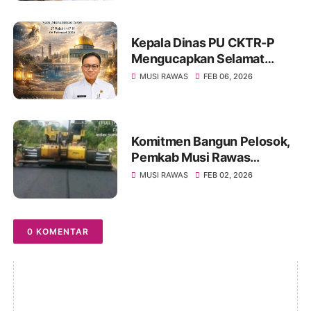
Kepala Dinas PU CKTR-P
Mengucapkan Selamat
Memperingati Isra Miraj Nabi
MUSI RAWAS
FEB 06, 2026
Muhammad SAW 2026
Komitmen Bangun Pelosok,
Pemkab Musi Rawas
Rampungkan 15 Proyek
MUSI RAWAS
FEB 02, 2026
Jalan dan Jembatan
0 KOMENTAR