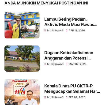
ANDA MUNGKIN MENYUKAI POSTINGAN INI
Lampu Sering Padam,
Aktivis Muda Musi Rawas
Desak Evaluasi Kinerja PLN
MUSI RAWAS
APR 11, 2026
Muara Beliti
Dugaan Ketidakefisienan
Anggaran dan Potensi
Penyimpangan di DPM-
MUSI RAWAS
MAR 02, 2026
PTSP Kabupaten Musi
Rawas Jadi Sorotan
Kepala Dinas PU CKTR-P
Mengucapkan Selamat Hari
Pers Nasional 2026
MUSI RAWAS
FEB 09, 2026