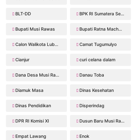
BLT-DD
BPK RI Sumatera Selatan
Bupati Musi Rawas
Bupati Ratna Machmud
Calon Walikota Lubuklinggau
Camat Tugumulyo
Cianjur
curi celana dalam
Dana Desa Musi Rawas
Danau Toba
Diamuk Masa
Dinas Kesehatan
Dinas Pendidikan
Disperindag
DPR RI Komisi XI
Dusun Baru Musi Rawas
Empat Lawang
Enok