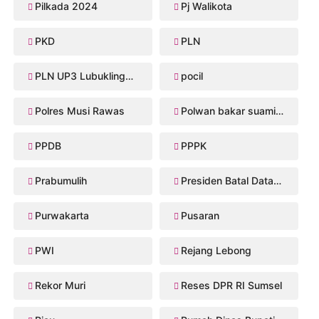
Pilkada 2024
Pj Walikota
PKD
PLN
PLN UP3 Lubuklinggau
pocil
Polres Musi Rawas
Polwan bakar suaminya
PPDB
PPPK
Prabumulih
Presiden Batal Datang
Purwakarta
Pusaran
PWI
Rejang Lebong
Rekor Muri
Reses DPR RI Sumsel