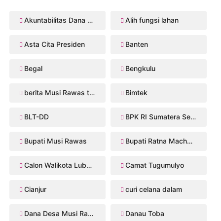
Akuntabilitas Dana Desa
Alih fungsi lahan
Asta Cita Presiden
Banten
Begal
Bengkulu
berita Musi Rawas terbaru
Bimtek
BLT-DD
BPK RI Sumatera Selatan
Bupati Musi Rawas
Bupati Ratna Machmud
Calon Walikota Lubuklinggau
Camat Tugumulyo
Cianjur
curi celana dalam
Dana Desa Musi Rawas
Danau Toba