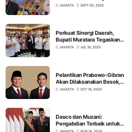
Presiden Prabowo
JAKARTA
SEPT 05, 2025
Perkuat Sinergi Daerah,
Bupati Muratara Tegaskan
Komitmen Dukung Agenda
JAKARTA
JUL 16, 2025
Strategis APKASI
Pelantikan Prabowo-Gibran
Akan Dilaksanakan Besok,
Berikut Susunan Kegiatan
JAKARTA
OCT 18, 2024
Pelantikan !!!
Dasco dan Muzani:
Pengabdian Terbaik untuk
Bangsa dan Negara Harus
JAKARTA
AUG 14, 2024