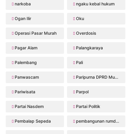
narkoba
ngaku kebal hukum
Ogan Ilir
Oku
Operasi Pasar Murah
Overdosis
Pagar Alam
Palangkaraya
Palembang
Pali
Panwascam
Paripurna DPRD Musi Rawas
Pariwisata
Parpol
Partai Nasdem
Partai Politik
Pembalap Sepeda
pembangunan rumdis Musi Rawas