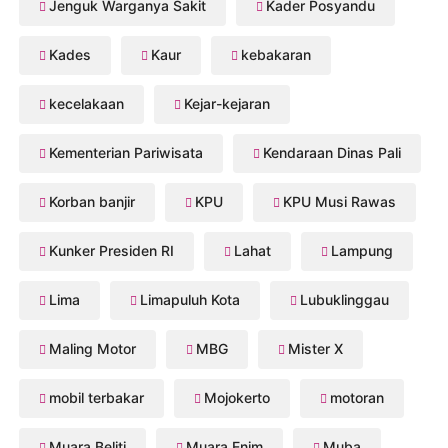
Jenguk Warganya Sakit
Kader Posyandu
Kades
Kaur
kebakaran
kecelakaan
Kejar-kejaran
Kementerian Pariwisata
Kendaraan Dinas Pali
Korban banjir
KPU
KPU Musi Rawas
Kunker Presiden RI
Lahat
Lampung
Lima
Limapuluh Kota
Lubuklinggau
Maling Motor
MBG
Mister X
mobil terbakar
Mojokerto
motoran
Muara Beliti
Muara Enim
Muba