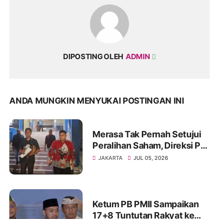
DIPOSTING OLEH
ADMIN
ANDA MUNGKIN MENYUKAI POSTINGAN INI
Merasa Tak Pernah Setujui
Peralihan Saham, Direksi PT
BGAM Tempuh Jalur Hukum
JAKARTA
JUL 05, 2026
Ketum PB PMII Sampaikan
17+8 Tuntutan Rakyat ke