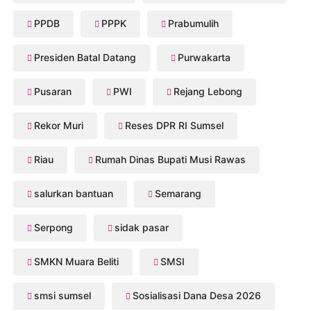
PPDB
PPPK
Prabumulih
Presiden Batal Datang
Purwakarta
Pusaran
PWI
Rejang Lebong
Rekor Muri
Reses DPR RI Sumsel
Riau
Rumah Dinas Bupati Musi Rawas
salurkan bantuan
Semarang
Serpong
sidak pasar
SMKN Muara Beliti
SMSI
smsi sumsel
Sosialisasi Dana Desa 2026