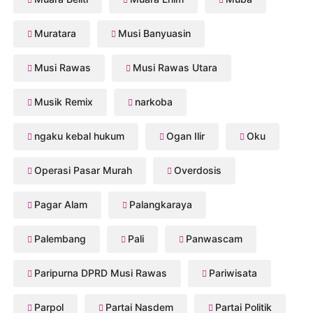
Muratara
Musi Banyuasin
Musi Rawas
Musi Rawas Utara
Musik Remix
narkoba
ngaku kebal hukum
Ogan Ilir
Oku
Operasi Pasar Murah
Overdosis
Pagar Alam
Palangkaraya
Palembang
Pali
Panwascam
Paripurna DPRD Musi Rawas
Pariwisata
Parpol
Partai Nasdem
Partai Politik