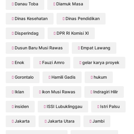
Danau Toba
Diamuk Masa
Dinas Kesehatan
Dinas Pendidikan
Disperindag
DPR RI Komisi XI
Dusun Baru Musi Rawas
Empat Lawang
Enok
Fauzi Amro
gelar karya proyek
Gorontalo
Hamili Gadis
hukum
Iklan
ikon Musi Rawas
Indragiri Hilir
insiden
ISSI Lubuklinggau
Istri Palsu
Jakarta
Jakarta Utara
Jambi