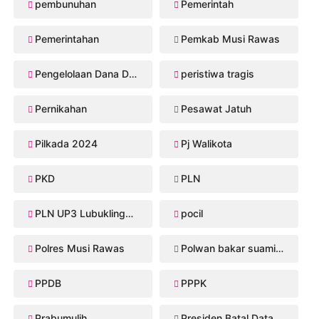
pembunuhan
Pemerintah
Pemerintahan
Pemkab Musi Rawas
Pengelolaan Dana Desa
peristiwa tragis
Pernikahan
Pesawat Jatuh
Pilkada 2024
Pj Walikota
PKD
PLN
PLN UP3 Lubuklinggau
pocil
Polres Musi Rawas
Polwan bakar suaminya
PPDB
PPPK
Prabumulih
Presiden Batal Datang