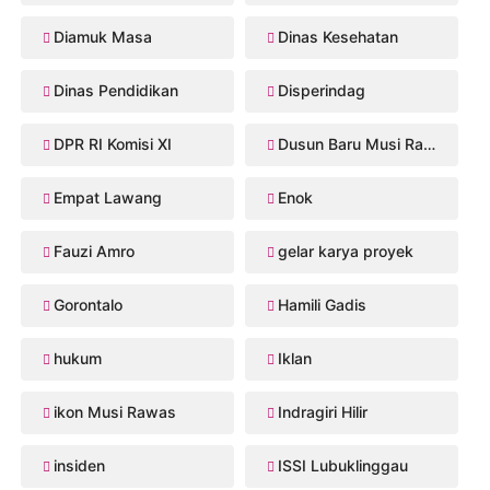
Diamuk Masa
Dinas Kesehatan
Dinas Pendidikan
Disperindag
DPR RI Komisi XI
Dusun Baru Musi Rawas
Empat Lawang
Enok
Fauzi Amro
gelar karya proyek
Gorontalo
Hamili Gadis
hukum
Iklan
ikon Musi Rawas
Indragiri Hilir
insiden
ISSI Lubuklinggau