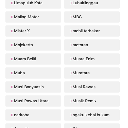
Limapuluh Kota
Lubuklinggau
Maling Motor
MBG
Mister X
mobil terbakar
Mojokerto
motoran
Muara Beliti
Muara Enim
Muba
Muratara
Musi Banyuasin
Musi Rawas
Musi Rawas Utara
Musik Remix
narkoba
ngaku kebal hukum