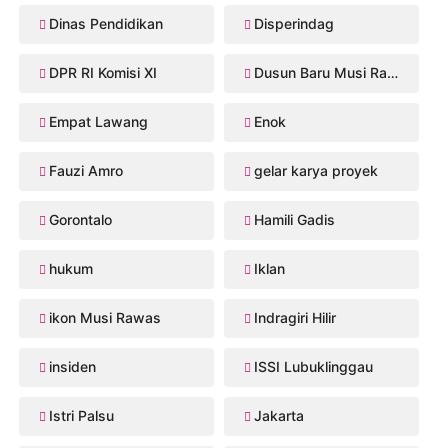
Dinas Pendidikan
Disperindag
DPR RI Komisi XI
Dusun Baru Musi Rawas
Empat Lawang
Enok
Fauzi Amro
gelar karya proyek
Gorontalo
Hamili Gadis
hukum
Iklan
ikon Musi Rawas
Indragiri Hilir
insiden
ISSI Lubuklinggau
Istri Palsu
Jakarta