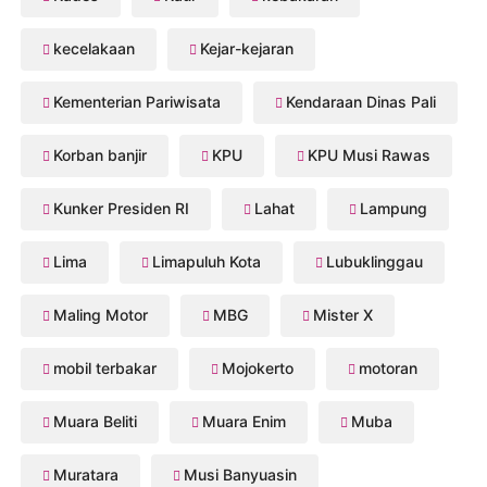
kecelakaan
Kejar-kejaran
Kementerian Pariwisata
Kendaraan Dinas Pali
Korban banjir
KPU
KPU Musi Rawas
Kunker Presiden RI
Lahat
Lampung
Lima
Limapuluh Kota
Lubuklinggau
Maling Motor
MBG
Mister X
mobil terbakar
Mojokerto
motoran
Muara Beliti
Muara Enim
Muba
Muratara
Musi Banyuasin