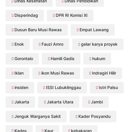
Dinas Kesehatan
Dinas Pendidikan
Disperindag
DPR RI Komisi XI
Dusun Baru Musi Rawas
Empat Lawang
Enok
Fauzi Amro
gelar karya proyek
Gorontalo
Hamili Gadis
hukum
Iklan
ikon Musi Rawas
Indragiri Hilir
insiden
ISSI Lubuklinggau
Istri Palsu
Jakarta
Jakarta Utara
Jambi
Jenguk Warganya Sakit
Kader Posyandu
Kades
Kaur
kebakaran