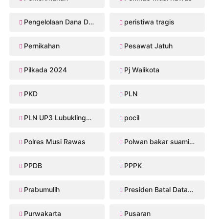
Pengelolaan Dana Desa
peristiwa tragis
Pernikahan
Pesawat Jatuh
Pilkada 2024
Pj Walikota
PKD
PLN
PLN UP3 Lubuklinggau
pocil
Polres Musi Rawas
Polwan bakar suaminya
PPDB
PPPK
Prabumulih
Presiden Batal Datang
Purwakarta
Pusaran