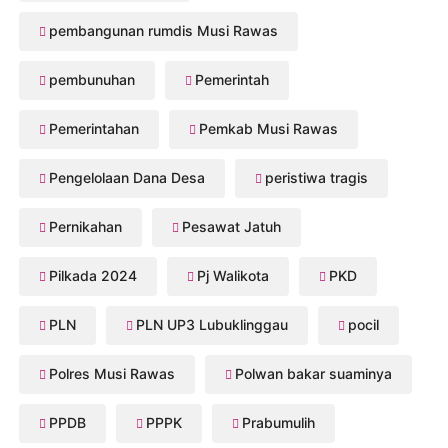
pembangunan rumdis Musi Rawas
pembunuhan
Pemerintah
Pemerintahan
Pemkab Musi Rawas
Pengelolaan Dana Desa
peristiwa tragis
Pernikahan
Pesawat Jatuh
Pilkada 2024
Pj Walikota
PKD
PLN
PLN UP3 Lubuklinggau
pocil
Polres Musi Rawas
Polwan bakar suaminya
PPDB
PPPK
Prabumulih