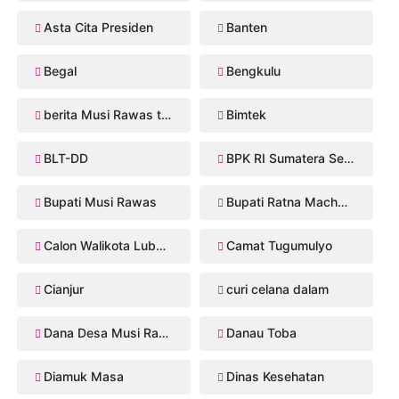
Asta Cita Presiden
Banten
Begal
Bengkulu
berita Musi Rawas terbaru
Bimtek
BLT-DD
BPK RI Sumatera Selatan
Bupati Musi Rawas
Bupati Ratna Machmud
Calon Walikota Lubuklinggau
Camat Tugumulyo
Cianjur
curi celana dalam
Dana Desa Musi Rawas
Danau Toba
Diamuk Masa
Dinas Kesehatan