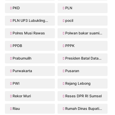
PKD
PLN
PLN UP3 Lubuklinggau
pocil
Polres Musi Rawas
Polwan bakar suaminya
PPDB
PPPK
Prabumulih
Presiden Batal Datang
Purwakarta
Pusaran
PWI
Rejang Lebong
Rekor Muri
Reses DPR RI Sumsel
Riau
Rumah Dinas Bupati Musi Rawas