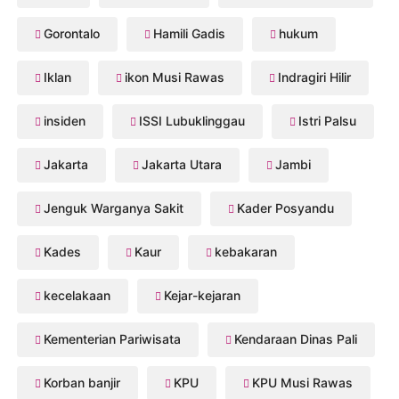
Gorontalo
Hamili Gadis
hukum
Iklan
ikon Musi Rawas
Indragiri Hilir
insiden
ISSI Lubuklinggau
Istri Palsu
Jakarta
Jakarta Utara
Jambi
Jenguk Warganya Sakit
Kader Posyandu
Kades
Kaur
kebakaran
kecelakaan
Kejar-kejaran
Kementerian Pariwisata
Kendaraan Dinas Pali
Korban banjir
KPU
KPU Musi Rawas