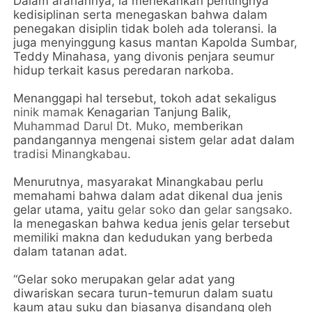
Dalam arahannya, ia menekankan pentingnya
kedisiplinan serta menegaskan bahwa dalam
penegakan disiplin tidak boleh ada toleransi. Ia
juga menyinggung kasus mantan Kapolda Sumbar,
Teddy Minahasa, yang divonis penjara seumur
hidup terkait kasus peredaran narkoba.
Menanggapi hal tersebut, tokoh adat sekaligus
ninik mamak
Kenagarian Tanjung Balik,
Muhammad Darul Dt. Muko
, memberikan
pandangannya mengenai sistem gelar adat dalam
tradisi Minangkabau
.
Menurutnya, masyarakat Minangkabau perlu
memahami bahwa dalam adat dikenal dua jenis
gelar utama, yaitu
gelar soko
dan
gelar sangsako
.
Ia menegaskan bahwa kedua jenis gelar tersebut
memiliki makna dan kedudukan yang berbeda
dalam tatanan adat.
“Gelar soko merupakan gelar adat yang
diwariskan secara turun-temurun dalam suatu
kaum atau suku dan biasanya disandang oleh