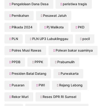
Pengelolaan Dana Desa
peristiwa tragis
Pernikahan
Pesawat Jatuh
Pilkada 2024
Pj Walikota
PKD
PLN
PLN UP3 Lubuklinggau
pocil
Polres Musi Rawas
Polwan bakar suaminya
PPDB
PPPK
Prabumulih
Presiden Batal Datang
Purwakarta
Pusaran
PWI
Rejang Lebong
Rekor Muri
Reses DPR RI Sumsel