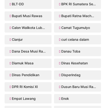
BLT-DD
BPK RI Sumatera Selatan
Bupati Musi Rawas
Bupati Ratna Machmud
Calon Walikota Lubuklinggau
Camat Tugumulyo
Cianjur
curi celana dalam
Dana Desa Musi Rawas
Danau Toba
Diamuk Masa
Dinas Kesehatan
Dinas Pendidikan
Disperindag
DPR RI Komisi XI
Dusun Baru Musi Rawas
Empat Lawang
Enok