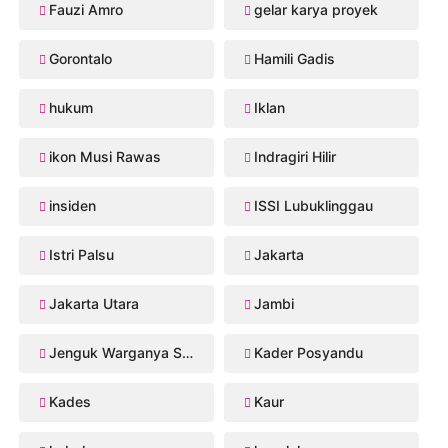
Fauzi Amro
gelar karya proyek
Gorontalo
Hamili Gadis
hukum
Iklan
ikon Musi Rawas
Indragiri Hilir
insiden
ISSI Lubuklinggau
Istri Palsu
Jakarta
Jakarta Utara
Jambi
Jenguk Warganya Sakit
Kader Posyandu
Kades
Kaur