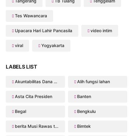
Tangerang
TB Tulang
Tenggelam
Tes Wawancara
Upacara Hari Lahir Pancasila
video intim
viral
Yogyakarta
LABELS LIST
Akuntabilitas Dana Desa
Alih fungsi lahan
Asta Cita Presiden
Banten
Begal
Bengkulu
berita Musi Rawas terbaru
Bimtek