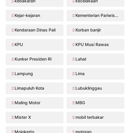
kebakaran
kecelakaan
Kejar-kejaran
Kementerian Pariwisata
Kendaraan Dinas Pali
Korban banjir
KPU
KPU Musi Rawas
Kunker Presiden RI
Lahat
Lampung
Lima
Limapuluh Kota
Lubuklinggau
Maling Motor
MBG
Mister X
mobil terbakar
Mojokerto
motoran