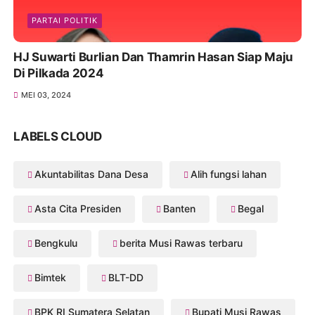
PARTAI POLITIK
HJ Suwarti Burlian Dan Thamrin Hasan Siap Maju
Di Pilkada 2024
MEI 03, 2024
LABELS CLOUD
Akuntabilitas Dana Desa
Alih fungsi lahan
Asta Cita Presiden
Banten
Begal
Bengkulu
berita Musi Rawas terbaru
Bimtek
BLT-DD
BPK RI Sumatera Selatan
Bupati Musi Rawas