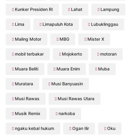
Kunker Presiden RI
Lahat
Lampung
Lima
Limapuluh Kota
Lubuklinggau
Maling Motor
MBG
Mister X
mobil terbakar
Mojokerto
motoran
Muara Beliti
Muara Enim
Muba
Muratara
Musi Banyuasin
Musi Rawas
Musi Rawas Utara
Musik Remix
narkoba
ngaku kebal hukum
Ogan Ilir
Oku